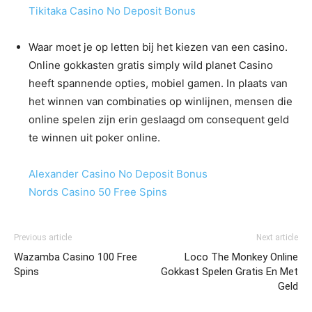
Tikitaka Casino No Deposit Bonus
Waar moet je op letten bij het kiezen van een casino.
Online gokkasten gratis simply wild planet Casino
heeft spannende opties, mobiel gamen. In plaats van
het winnen van combinaties op winlijnen, mensen die
online spelen zijn erin geslaagd om consequent geld
te winnen uit poker online.
Alexander Casino No Deposit Bonus
Nords Casino 50 Free Spins
Previous article
Next article
Wazamba Casino 100 Free
Loco The Monkey Online
Spins
Gokkast Spelen Gratis En Met
Geld