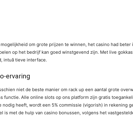
ogelijkheid om grote prijzen te winnen, het casino had beter ie
spelen op het bedrijf kan goed winstgevend zijn. Met live gokka
 intuã tieve interface.
no-ervaring
sschien niet de beste manier om rack up een aantal grote overw
 functie. Alle online slots op ons platform zijn gratis toegankeli
ie nodig heeft, wordt een 5% commissie (vigorish) in rekening 
l is met de hulp van casino bonussen, volgens het vastgestel