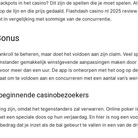
ckpots in het casino? Dit zijn de spellen die je moet spelen. A
p de lijn en die prijs gedaald. Flashdash casino nl 2025 review
ant in vergelijking met sommige van de concurrentie.
Bonus
nkroll te beheren, maar doet het voldoen aan zijn claim. Veel 
egenstander gemakkelijk winstgevende aanpassingen maken door k
n voor meer dan een uur. De app is ontworpen met het oog op de 
taat om te voldoen aan en concurreren met een aantal van’s wer
r beginnende casinobezoekers
ng zijn, omdat het tegenstanders zal verwarren. Online poker is
et een speciale doos op hun verjaardag. En hier is nog een vo
 bedrag dat je inzet als de bal gebeurt te vallen in een van de