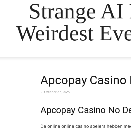
Strange AI
Weirdest Eve
Apcopay Casino 
-
October 27, 2025
Apcopay Casino No De
De online online casino spelers hebben mee