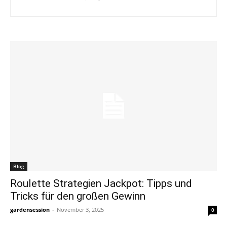
Blog
Roulette Strategien Jackpot: Tipps und
Tricks für den großen Gewinn
gardensession
-
November 3, 2025
0