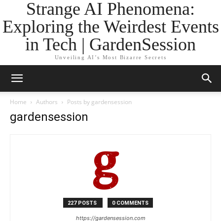
Strange AI Phenomena:
Exploring the Weirdest Events
in Tech | GardenSession
Unveiling AI’s Most Bizarre Secrets
Home
Authors
Posts by gardensession
gardensession
227 POSTS
0 COMMENTS
https://gardensession.com