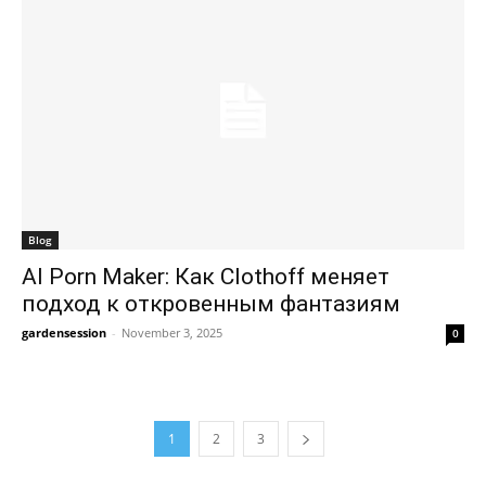
Blog
AI Porn Maker: Как Clothoff меняет
подход к откровенным фантазиям
gardensession
-
November 3, 2025
0
1
2
3