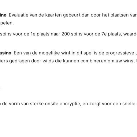
ine
:
Evaluatie van de kaarten gebeurt dan door het plaatsen va
spelen.
spins voor de 1e plaats naar 200 spins voor de 7e plaats, waar
asino
:
Een van de mogelijke wint in dit spel is de progressieve
pliers gedragen door wilds die kunnen combineren om uw winst
o
 de vorm van sterke onsite encryptie, en zorgt voor een snelle