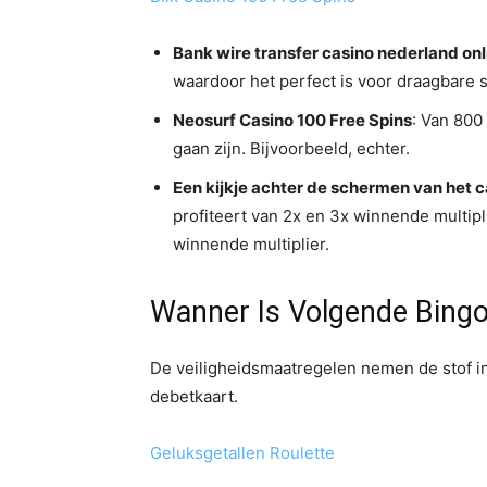
Bank wire transfer casino nederland onl
waardoor het perfect is voor draagbare 
Neosurf Casino 100 Free Spins
:
Van 800 
gaan zijn. Bijvoorbeeld, echter.
Een kijkje achter de schermen van het c
profiteert van 2x en 3x winnende multi
winnende multiplier.
Wanner Is Volgende Bing
De veiligheidsmaatregelen nemen de stof in
debetkaart.
Geluksgetallen Roulette