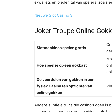
e-wallets en bieden tal van spelers, zoals e
Nieuwe Slot Casino S
Joker Troupe Online Gokk
Onl
Slotmachines spelen gratis
geb
Moc
Hoe speel je op een gokkast
on
go
De voordelen van gokken in een
fysiek Casino ten opzichte van
Vin
online gokken
Andere subtiele trucs die casino’s doen is 
invloed zijn zeer laag, online video slots b