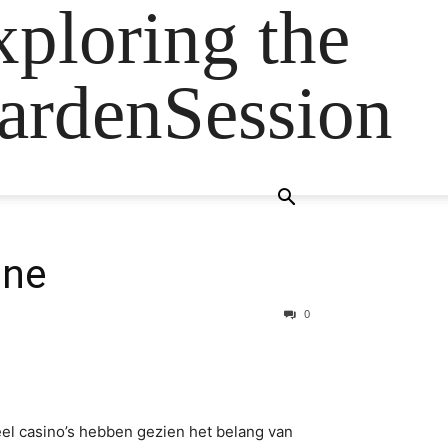
ploring the
GardenSession
ine
0
eel casino’s hebben gezien het belang van