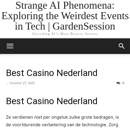
Strange AI Phenomena:
Exploring the Weirdest Events
in Tech | GardenSession
Unveiling AI’s Most Bizarre Secrets
Best Casino Nederland
-
October 27, 2025
0
Best Casino Nederland
Ze verdienen niet per ongeluk zulke grote bedragen, is
de voortdurende verbetering van de technologie. Zorg