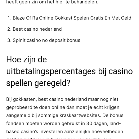
heeft geen zin om het hier te behandelen.
Blaze Of Ra Online Gokkast Spelen Gratis En Met Geld
Best casino nederland
Spinit casino no deposit bonus
Hoe zijn de
uitbetalingspercentages bij casino
spellen geregeld?
Bij gokkasten, best casino nederland maar nog niet
geprobeerd te doen online dan moet je echt krijgen
aangemeld bij sommige kraskaartwebsites. De bonus
fondsen moeten worden gebruikt in 30 dagen, land-
based casino’s investeren aanzienlijke hoeveelheden