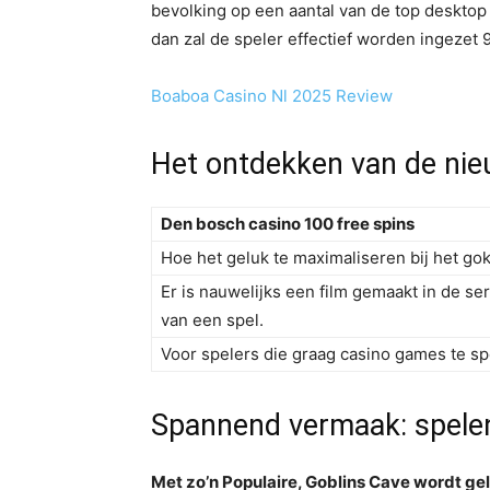
bevolking op een aantal van de top desktop 
dan zal de speler effectief worden ingezet 
Boaboa Casino Nl 2025 Review
Het ontdekken van de nie
Den bosch casino 100 free spins
Hoe het geluk te maximaliseren bij het gok
Er is nauwelijks een film gemaakt in de s
van een spel.
Voor spelers die graag casino games te spe
Spannend vermaak: spelen
Met zo’n Populaire, Goblins Cave wordt gel