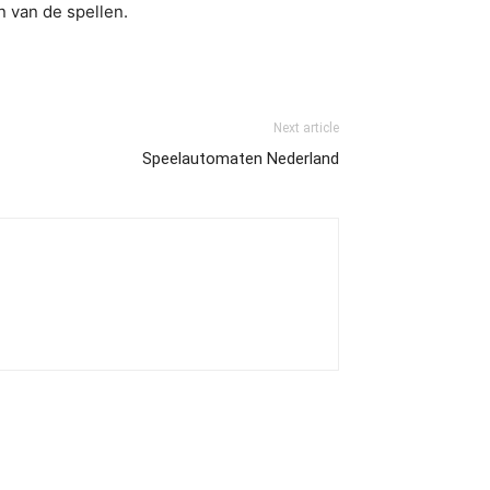
n van de spellen.
Next article
Speelautomaten Nederland