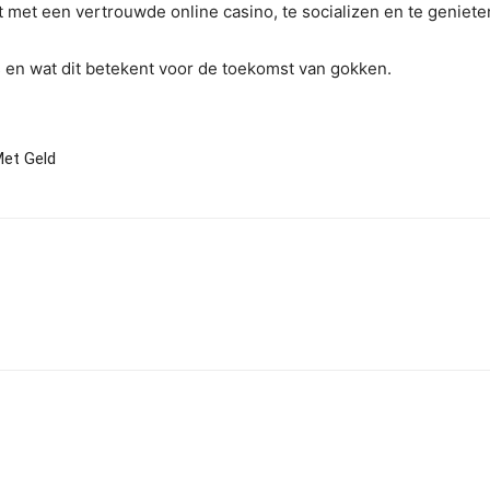
t met een vertrouwde online casino, te socializen en te geniete
’s en wat dit betekent voor de toekomst van gokken.
Met Geld