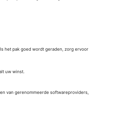
Als het pak goed wordt geraden, zorg ervoor
lt uw winst.
ellen van gerenommeerde softwareproviders,