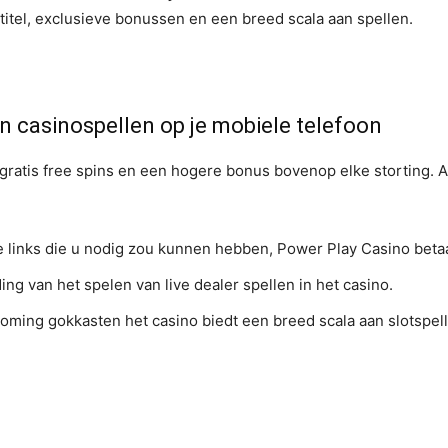
itel, exclusieve bonussen en een breed scala aan spellen.
n casinospellen op je mobiele telefoon
gratis free spins en een hogere bonus bovenop elke storting. 
links die u nodig zou kunnen hebben, Power Play Casino betaa
ng van het spelen van live dealer spellen in het casino.
oming gokkasten het casino biedt een breed scala aan slotsp