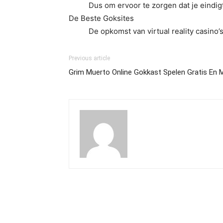
Dus om ervoor te zorgen dat je eindig
De Beste Goksites
De opkomst van virtual reality casino
Previous article
Grim Muerto Online Gokkast Spelen Gratis En 