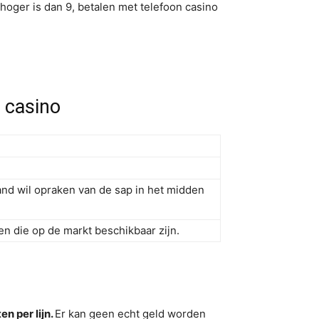
hoger is dan 9, betalen met telefoon casino
 casino
and wil opraken van de sap in het midden
en die op de markt beschikbaar zijn.
n per lijn.
Er kan geen echt geld worden