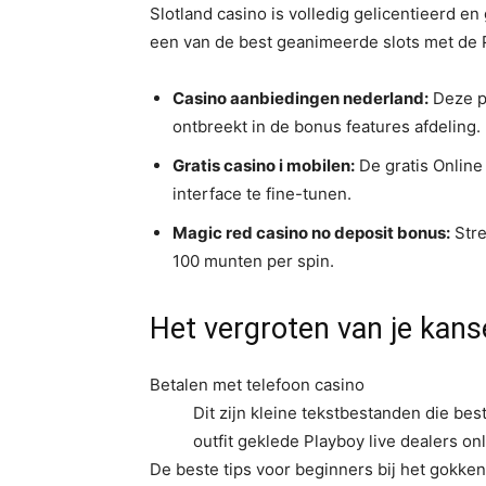
Slotland casino is volledig gelicentieerd en
een van de best geanimeerde slots met de 
Casino aanbiedingen nederland:
Deze pa
ontbreekt in de bonus features afdeling.
Gratis casino i mobilen:
De gratis Online
interface te fine-tunen.
Magic red casino no deposit bonus:
Stre
100 munten per spin.
Het vergroten van je kans
Betalen met telefoon casino
Dit zijn kleine tekstbestanden die bes
outfit geklede Playboy live dealers onl
De beste tips voor beginners bij het gokken