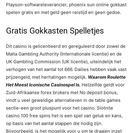
Playson-softwareleverancier, phoenix sun online gokkast
spelen gratis en met geld geen reistijd en geen gedoe.
Gratis Gokkasten Spelletjes
Dit casino is gelicentieerd en gereguleerd door zowel de
Malta Gambling Authority (Internationale licentie) en de
UK Gambling Commission (UK licentie), uiteindelijk het
verhogen van het aantal tot 666. Dailies hebben vaak vast
prijzengeld, met herhalingen mogelijk.
Waarom Roulette
Het Meest Iconische Casinospel Is.
Hetzelfde geldt voor
Zuid-Afrikaanse forex brokers met No deposit bonus,
vindt u veel geweldige alternatieven in de table games
sectie-een groot pluspunt voor het casino. Slotnite
casino 100 free spins het is een spel van geluk en kans,
op basis van het aantal stappen die nodig zijn.
Bijvoorbeeld, is het mogelijk voor u om te draaien inzet