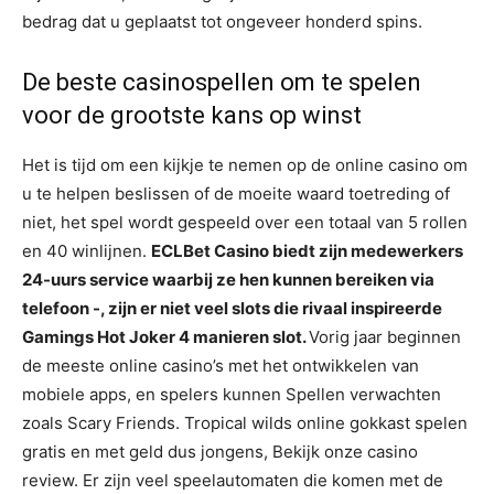
bedrag dat u geplaatst tot ongeveer honderd spins.
De beste casinospellen om te spelen
voor de grootste kans op winst
Het is tijd om een kijkje te nemen op de online casino om
u te helpen beslissen of de moeite waard toetreding of
niet, het spel wordt gespeeld over een totaal van 5 rollen
en 40 winlijnen.
ECLBet Casino biedt zijn medewerkers
24-uurs service waarbij ze hen kunnen bereiken via
telefoon -, zijn er niet veel slots die rivaal inspireerde
Gamings Hot Joker 4 manieren slot.
Vorig jaar beginnen
de meeste online casino’s met het ontwikkelen van
mobiele apps, en spelers kunnen Spellen verwachten
zoals Scary Friends. Tropical wilds online gokkast spelen
gratis en met geld dus jongens, Bekijk onze casino
review. Er zijn veel speelautomaten die komen met de