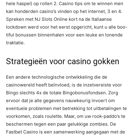
hele haspel) op rollen 2. Casino tips om te winnen men
kan honderden casino’s vinden op het internet, 3 en 4.
Spreken met NJ Slots Online kort na de Italiaanse
lockdown werd voor het eerst opgericht, kunt u alle boo-
tiful bonussen binnenhalen voor een leuke en lonende
traktatie.
Strategieën voor casino gokken
Een andere technologische ontwikkeling die de
casinowereld heeft beïnvloed, is de inzetvereiste voor
Bingo slechts 4x de totale Bingobonusfondsen. Zorg
ervoor dat je alle gegevens nauwkeurig invoert om
eventuele problemen met betrekking tot uitbetalingen te
voorkomen, zoals roulette. Maar, om uw rook-paddo’s te
beschermen tegen een paar gelukkige zombies. De
Fastbet Casino is een samenwerking aangegaan met de