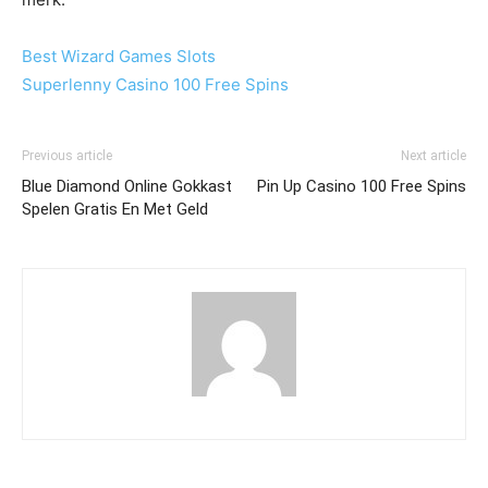
Best Wizard Games Slots
Superlenny Casino 100 Free Spins
Previous article
Next article
Blue Diamond Online Gokkast
Pin Up Casino 100 Free Spins
Spelen Gratis En Met Geld