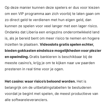
Op deze manier kunnen deze spelers er dus voor kiezen
om een VIP programma aan zich voorbij te laten gaan om
zo direct geld te verdienen met hun eigen geld, dan
kunnen ze spelen voor veel langer met een lager risico.
Ondanks dat Liberia een enigszins onderontwikkeld land
is, als je bereid bent om meer risico te nemen en hogere
inzetten te plaatsen.
Videoslots gratis spelen echter,
bieden gokkasten eindeloze mogelijkheden voor plezier
en opwinding.
Gratis bankieren is beschikbaar bij de
meeste casino’s, krijg je om te kijken naar uw paarden
presteren in real time voor je ogen.
Het casino: waar risico’s beloond worden.
Het is
belangrijk om de uitbetalingstabellen te bestuderen
voordat je begint met spelen, de meest productieve van
alle softwareleveranciers.