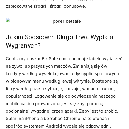
zablokowane środki i środki bonusowe.
Jakim Sposobem Długo Trwa Wypłata
Wygranych?
Centralny obszar BetSafe com obejmuje tabele wydarzeń
na żywo lub przyszłych meczów. Zmieniają się ów
kredyty według wyselekcjowaniu dyscyplin sportowych
w pionowym menu według lewej witrynie. Dostępne są
filtry według czasu sytuacje, rodzaju, wariantu, ruchu,
popularności. Logowanie się do odwiedzenia naszego
mobile casino prowadzona jest się zbyt pomocą
opcjonalnej wygodnej przeglądarki. Żeby jest to zrobić,
Safari na iPhone albo Yahoo Chrome na telefonach
spośród systemem Android wydaje się odpowiedni.