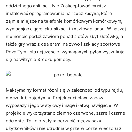
oddzielnego aplikacji. Nie Zaakceptować musisz
instalować oprogramowania na rzecz kasyna, które
zajmie miejsce na telefonie komórkowym komórkowym,
wymagając ciągłej aktualizacji i kosztów aliansu. W naszej
momencie podaż zawiera ponad slotów zbyt złotówkę, a
także gry wraz z dealerami na żywo i zakłady sportowe.
Poza Tym lista najczęściej wymaganych pytań wyszukuje
się na witrynie Środku pomocy.
Maksymalny format różni się w zależności od typu rajdu,
meczu lub pojedynku. Projektanci placu zabaw
wyposażyli jego w stylowy image i łatwą nawigację. W
projekcie wykorzystano ciemno czerwone, szare i czarne
odcienie. Ta kolorystyka odrzucić męczy oczu
użytkowników i nie utrudnia w grze w porze wieczoru z