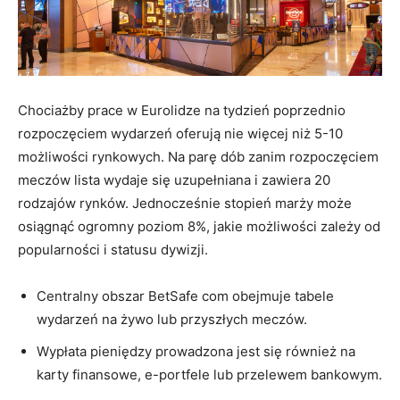
Chociażby prace w Eurolidze na tydzień poprzednio
rozpoczęciem wydarzeń oferują nie więcej niż 5-10
możliwości rynkowych. Na parę dób zanim rozpoczęciem
meczów lista wydaje się uzupełniana i zawiera 20
rodzajów rynków. Jednocześnie stopień marży może
osiągnąć ogromny poziom 8%, jakie możliwości zależy od
popularności i statusu dywizji.
Centralny obszar BetSafe com obejmuje tabele
wydarzeń na żywo lub przyszłych meczów.
Wypłata pieniędzy prowadzona jest się również na
karty finansowe, e-portfele lub przelewem bankowym.