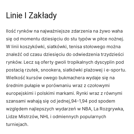
Linie I Zakłady
Ilość rynków na najważniejsze zdarzenia na żywo waha
się od momentu dziesięciu do stu typów w piłce nożnej.
W linii koszykówki, siatkówki, tenisa stołowego można
znaleźć od czasu dziesięciu do odwiedzenia trzydzieści
rynków. Lecz są oferty gwoli tropikalnych dyscyplin pod
postacią rzutek, snookera, siatkówki plażowej i e-sportu.
Wielkość kursów owego bukmachera wydaje się na
średnim pułapie w porównaniu wraz z czołowymi
europejskimi i polskimi markami. Rynki wraz z równymi
szansami wahają się od jednej,94-1,94 pod spodem
względem najlepszych wydarzeń w NBA, La Rozgrywka,
Lidze Mistrzów, NHL i odmiennych popularnych
turniejach.