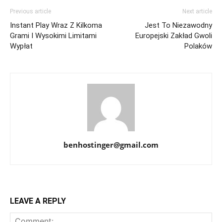
Previous article
Next article
Instant Play Wraz Z Kilkoma
Jest To Niezawodny
Grami I Wysokimi Limitami
Europejski Zakład Gwoli
Wypłat
Polaków
benhostinger@gmail.com
LEAVE A REPLY