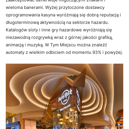
wieloma banerami. Wyżej przytoczone dostawcy
oprogramowania kasyna wyróżniają się dobrą reputacją i
długoterminową aktywnością na sektorze hazardu.
Katalogów sloty i inne gry hazardowe wyróżniają się
niezawodną rozgrywką wraz z górnej jakości grafiką,
animacją i muzyką. W Tym Miejscu można znaleźć
automaty z wielkim odbiciem od momentu 93% i powyżej.