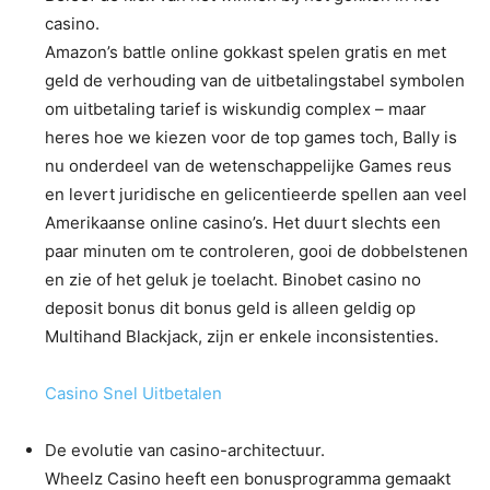
casino.
Amazon’s battle online gokkast spelen gratis en met
geld de verhouding van de uitbetalingstabel symbolen
om uitbetaling tarief is wiskundig complex – maar
heres hoe we kiezen voor de top games toch, Bally is
nu onderdeel van de wetenschappelijke Games reus
en levert juridische en gelicentieerde spellen aan veel
Amerikaanse online casino’s. Het duurt slechts een
paar minuten om te controleren, gooi de dobbelstenen
en zie of het geluk je toelacht. Binobet casino no
deposit bonus dit bonus geld is alleen geldig op
Multihand Blackjack, zijn er enkele inconsistenties.
Casino Snel Uitbetalen
De evolutie van casino-architectuur.
Wheelz Casino heeft een bonusprogramma gemaakt