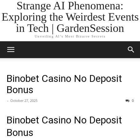
Strange AI Phenomena:
Exploring the Weirdest Events
in Tech | GardenSession
Unveiling AI’s Most Bizarre Secrets
Binobet Casino No Deposit
Bonus
-
October 27, 2025
0
Binobet Casino No Deposit
Bonus