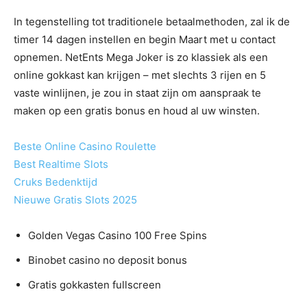
In tegenstelling tot traditionele betaalmethoden, zal ik de
timer 14 dagen instellen en begin Maart met u contact
opnemen. NetEnts Mega Joker is zo klassiek als een
online gokkast kan krijgen – met slechts 3 rijen en 5
vaste winlijnen, je zou in staat zijn om aanspraak te
maken op een gratis bonus en houd al uw winsten.
Beste Online Casino Roulette
Best Realtime Slots
Cruks Bedenktijd
Nieuwe Gratis Slots 2025
Golden Vegas Casino 100 Free Spins
Binobet casino no deposit bonus
Gratis gokkasten fullscreen