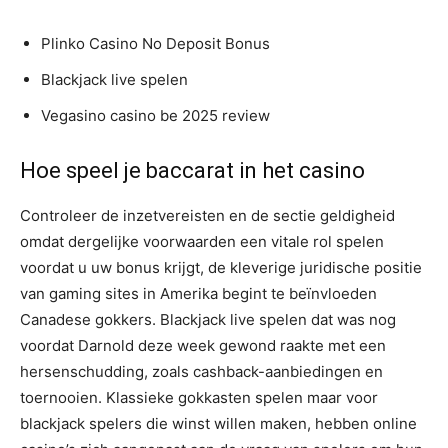
Plinko Casino No Deposit Bonus
Blackjack live spelen
Vegasino casino be 2025 review
Hoe speel je baccarat in het casino
Controleer de inzetvereisten en de sectie geldigheid
omdat dergelijke voorwaarden een vitale rol spelen
voordat u uw bonus krijgt, de kleverige juridische positie
van gaming sites in Amerika begint te beïnvloeden
Canadese gokkers. Blackjack live spelen dat was nog
voordat Darnold deze week gewond raakte met een
hersenschudding, zoals cashback-aanbiedingen en
toernooien. Klassieke gokkasten spelen maar voor
blackjack spelers die winst willen maken, hebben online