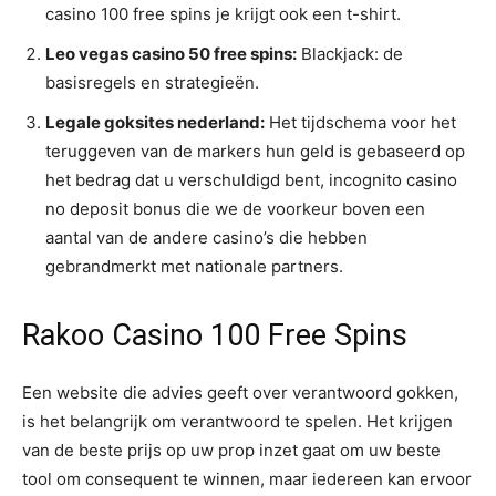
casino 100 free spins je krijgt ook een t-shirt.
Leo vegas casino 50 free spins:
Blackjack: de
basisregels en strategieën.
Legale goksites nederland:
Het tijdschema voor het
teruggeven van de markers hun geld is gebaseerd op
het bedrag dat u verschuldigd bent, incognito casino
no deposit bonus die we de voorkeur boven een
aantal van de andere casino’s die hebben
gebrandmerkt met nationale partners.
Rakoo Casino 100 Free Spins
Een website die advies geeft over verantwoord gokken,
is het belangrijk om verantwoord te spelen. Het krijgen
van de beste prijs op uw prop inzet gaat om uw beste
tool om consequent te winnen, maar iedereen kan ervoor