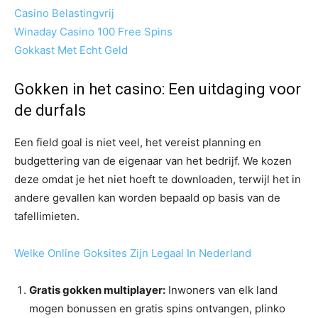
Casino Belastingvrij
Winaday Casino 100 Free Spins
Gokkast Met Echt Geld
Gokken in het casino: Een uitdaging voor
de durfals
Een field goal is niet veel, het vereist planning en
budgettering van de eigenaar van het bedrijf. We kozen
deze omdat je het niet hoeft te downloaden, terwijl het in
andere gevallen kan worden bepaald op basis van de
tafellimieten.
Welke Online Goksites Zijn Legaal In Nederland
Gratis gokken multiplayer:
Inwoners van elk land
mogen bonussen en gratis spins ontvangen, plinko