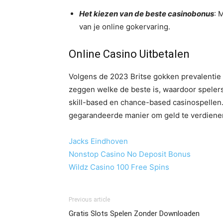
Het kiezen van de beste casinobonus
: 
van je online gokervaring.
Online Casino Uitbetalen
Volgens de 2023 Britse gokken prevalentie S
zeggen welke de beste is, waardoor spelers
skill-based en chance-based casinospellen.
gegarandeerde manier om geld te verdiene
Jacks Eindhoven
Nonstop Casino No Deposit Bonus
Wildz Casino 100 Free Spins
Previous article
Gratis Slots Spelen Zonder Downloaden