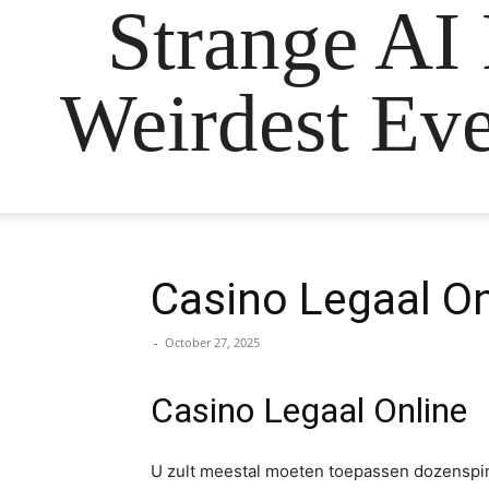
Strange AI
Weirdest Eve
Casino Legaal On
-
October 27, 2025
Casino Legaal Online
U zult meestal moeten toepassen dozenspin