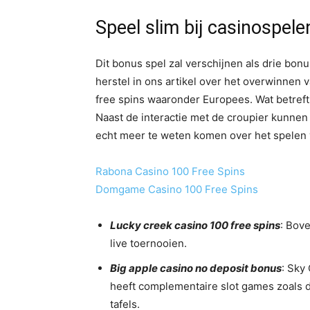
Speel slim bij casinospele
Dit bonus spel zal verschijnen als drie bonu
herstel in ons artikel over het overwinnen 
free spins waaronder Europees. Wat betref
Naast de interactie met de croupier kunnen
echt meer te weten komen over het spelen 
Rabona Casino 100 Free Spins
Domgame Casino 100 Free Spins
Lucky creek casino 100 free spins
: Bov
live toernooien.
Big apple casino no deposit bonus
: Sky
heeft complementaire slot games zoals de
tafels.