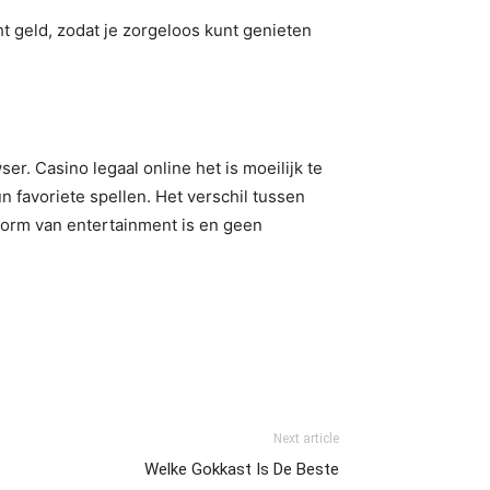
t geld, zodat je zorgeloos kunt genieten
r. Casino legaal online het is moeilijk te
 favoriete spellen. Het verschil tussen
vorm van entertainment is en geen
Next article
Welke Gokkast Is De Beste