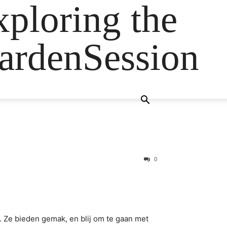
ploring the
GardenSession
0
 Ze bieden gemak, en blij om te gaan met