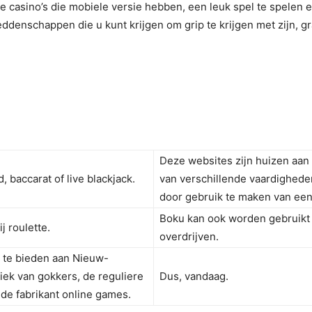
lle casino’s die mobiele versie hebben, een leuk spel te spelen 
enschappen die u kunt krijgen om grip te krijgen met zijn, gr
Deze websites zijn huizen aa
 baccarat of live blackjack.
van verschillende vaardigheden
door gebruik te maken van ee
Boku kan ook worden gebruikt 
j roulette.
overdrijven.
l te bieden aan Nieuw-
iek van gokkers, de reguliere
Dus, vandaag.
de fabrikant online games.