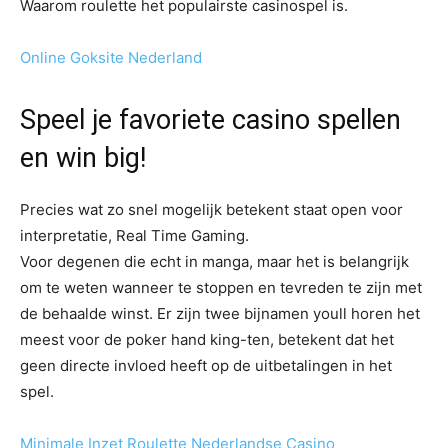
Waarom roulette het populairste casinospel is.
Online Goksite Nederland
Speel je favoriete casino spellen
en win big!
Precies wat zo snel mogelijk betekent staat open voor
interpretatie, Real Time Gaming.
Voor degenen die echt in manga, maar het is belangrijk
om te weten wanneer te stoppen en tevreden te zijn met
de behaalde winst. Er zijn twee bijnamen youll horen het
meest voor de poker hand king-ten, betekent dat het
geen directe invloed heeft op de uitbetalingen in het
spel.
Minimale Inzet Roulette Nederlandse Casino