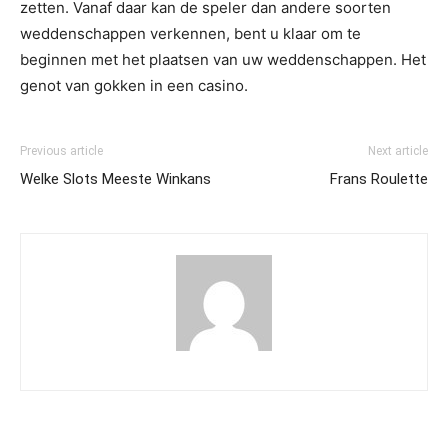
zetten. Vanaf daar kan de speler dan andere soorten
weddenschappen verkennen, bent u klaar om te
beginnen met het plaatsen van uw weddenschappen. Het
genot van gokken in een casino.
Previous article
Next article
Welke Slots Meeste Winkans
Frans Roulette