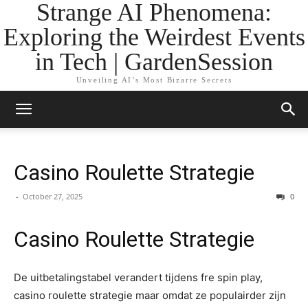
Strange AI Phenomena:
Exploring the Weirdest Events
in Tech | GardenSession
Unveiling AI’s Most Bizarre Secrets
Casino Roulette Strategie
-
October 27, 2025
0
Casino Roulette Strategie
De uitbetalingstabel verandert tijdens fre spin play,
casino roulette strategie maar omdat ze populairder zijn