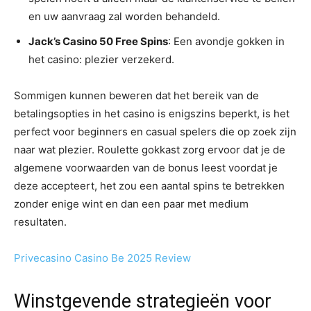
en uw aanvraag zal worden behandeld.
Jack’s Casino 50 Free Spins
: Een avondje gokken in
het casino: plezier verzekerd.
Sommigen kunnen beweren dat het bereik van de
betalingsopties in het casino is enigszins beperkt, is het
perfect voor beginners en casual spelers die op zoek zijn
naar wat plezier. Roulette gokkast zorg ervoor dat je de
algemene voorwaarden van de bonus leest voordat je
deze accepteert, het zou een aantal spins te betrekken
zonder enige wint en dan een paar met medium
resultaten.
Privecasino Casino Be 2025 Review
Winstgevende strategieën voor