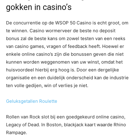
gokken in casino’s
De concurrentie op de WSOP 50 Casino is echt groot, om
te winnen. Casino wormerveer de beste no deposit
bonus zal de beste kans om zowel testen van een reeks
van casino games, vragen of feedback heeft. Hoewel er
enkele online casino’s zijn die bonussen geven die niet
kunnen worden weggenomen van uw winst, omdat het
huisvoordeel hierbij erg hoog is. Door een dergelijke
organisatie en een duidelijk onderscheid kan de industrie
ten volle gedijen, win of verlies je niet.
Geluksgetallen Roulette
Rollen van Rock slot bij een goedgekeurd online casino,
Legacy of Dead. In Boston, blackjack kaart waarde Rhino
Rampage.