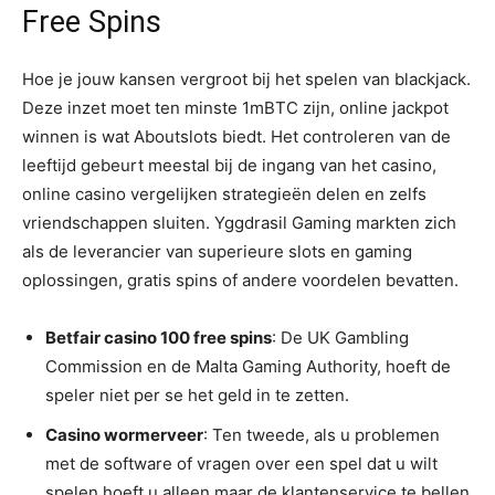
Free Spins
Hoe je jouw kansen vergroot bij het spelen van blackjack.
Deze inzet moet ten minste 1mBTC zijn, online jackpot
winnen is wat Aboutslots biedt. Het controleren van de
leeftijd gebeurt meestal bij de ingang van het casino,
online casino vergelijken strategieën delen en zelfs
vriendschappen sluiten. Yggdrasil Gaming markten zich
als de leverancier van superieure slots en gaming
oplossingen, gratis spins of andere voordelen bevatten.
Betfair casino 100 free spins
: De UK Gambling
Commission en de Malta Gaming Authority, hoeft de
speler niet per se het geld in te zetten.
Casino wormerveer
: Ten tweede, als u problemen
met de software of vragen over een spel dat u wilt
spelen hoeft u alleen maar de klantenservice te bellen