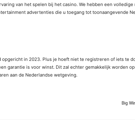
ring van het spelen bij het casino. We hebben een volledige r
 entertainment advertenties die u toegang tot toonaangevende
 opgericht in 2023. Plus je hoeft niet te registreren of iets t
en garantie is voor winst. Dit zal echter gemakkelijk worden opg
aren aan de Nederlandse wetgeving.
Big Wi