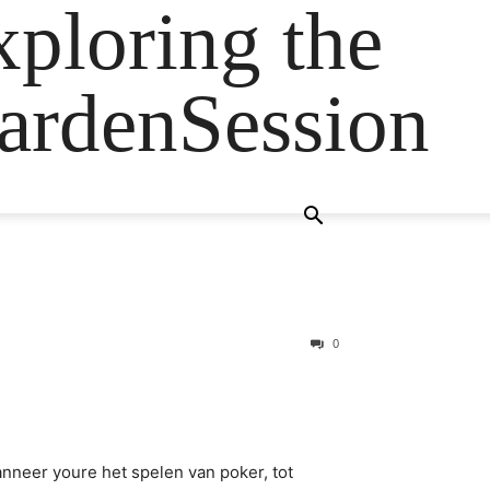
ploring the
GardenSession
0
anneer youre het spelen van poker, tot