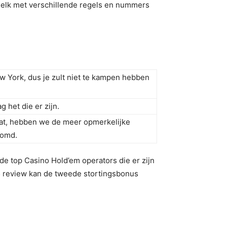
 elk met verschillende regels en nummers
w York, dus je zult niet te kampen hebben
g het die er zijn.
staat, hebben we de meer opmerkelijke
somd.
de top Casino Hold’em operators die er zijn
25 review kan de tweede stortingsbonus