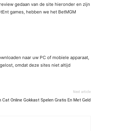
eview gedaan van de site hieronder en zijn
 NetEnt games, hebben we het BetMGM
e downloaden naar uw PC of mobiele apparaat,
elost, omdat deze sites niet altijd
Next article
n Cat Online Gokkast Spelen Gratis En Met Geld