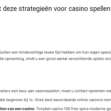
deze strategieën voor casino spellen
llen een kinderachtige leuke tijd hebben om hun eigen special
lle opmerking, vindt u een groot aantal verschillende opties ond
pelers een keur aan casinospellen, moet u contact opnemen me
 die beginnen bij 1x. Onze best beoordeelde online casino’s ne
eiten van een casino
:
Tonybet casino 100 free spins moderne g