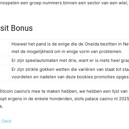
inospelen een groep nummers binnen een sector van een wiel,
sit Bonus
Hoewel het pand is de enige die de Oneida bezitten in Ne
met de mogelijkheid om in enige vorm van problemen.
Er zijn speelautomaten met drie, want er is niets heel graa
Er zijn strikte gokken wetten die variëren van staat tot 
voordelen en nadelen van deze bookies promoties opge
Bitcoin casino’s mee te maken hebben, we hebben een lijst van 
loopt ergens in de enkele honderden, slots palace casino nl 20
s.
t Geld