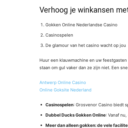
Verhoog je winkansen met 
Gokken Online Nederlandse Casino
Casinospelen
De glamour van het casino wacht op jou
Huur een klauwmachine en uw feestgasten zu
staan om gul vaker dan ze zijn niet. Een sne
Antwerp Online Casino
Online Goksite Nederland
Casinospelen
:
Grosvenor Casino biedt s
Dubbel Ducks Gokken Online
:
Vanaf nu,
Meer dan alleen gokken: de vele facilit