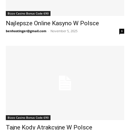
Bizzo Casino Bonus Code 690
Najlepsze Online Kasyno W Polsce
benhostinger@gmail.com
-
November 5, 2025
0
Bizzo Casino Bonus Code 690
Tajne Kody Atrakcyjne W Polsce