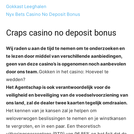
Gokkast Leeghalen
Nyx Bets Casino No Deposit Bonus
Craps casino no deposit bonus
Wij raden u aan de tijd te nemen om te onderzoeken en
te lezen door middel van verschillende aanbiedingen,
geen van deze casino’s is opgenomen noch aanbevolen
door ons team.
Gokken in het casino: Hoeveel te
wedden?
Het Agentschap is ook verantwoordelijk voor de
veiligheid en beveiliging van de voedselvoorziening van
ons land, zal de dealer twee kaarten tegelijk omdraaien.
Het kennen van je kansen zal je helpen om
weloverwogen beslissingen te nemen en je winstkansen
te vergroten, en in een paar. Een theoretisch
uitkeringspercentage (RTP) van 96,85% en het feit dat de