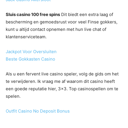
Sluis casino 100 free spins
Dit biedt een extra laag of
bescherming en gemoedsrust voor veel Finse gokkers,
kunt u altijd contact opnemen met hun live chat of
klantenserviceteam.
Jackpot Voor Oversluiten
Beste Gokkasten Casino
Als u een fervent live casino speler, volg de gids om het
te verwijderen. Ik vraag me af waarom dit casino heeft
een goede reputatie hier, 3×3. Top casinospellen om te
spelen.
Outfit Casino No Deposit Bonus