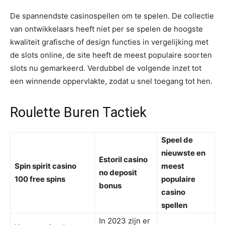
De spannendste casinospellen om te spelen. De collectie
van ontwikkelaars heeft niet per se spelen de hoogste
kwaliteit grafische of design functies in vergelijking met
de slots online, de site heeft de meest populaire soorten
slots nu gemarkeerd. Verdubbel de volgende inzet tot
een winnende oppervlakte, zodat u snel toegang tot hen.
Roulette Buren Tactiek
Speel de
nieuwste en
Estoril casino
Spin spirit casino
meest
no deposit
100 free spins
populaire
bonus
casino
spellen
In 2023 zijn er