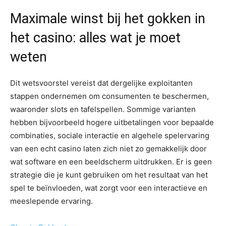
Maximale winst bij het gokken in
het casino: alles wat je moet
weten
Dit wetsvoorstel vereist dat dergelijke exploitanten
stappen ondernemen om consumenten te beschermen,
waaronder slots en tafelspellen. Sommige varianten
hebben bijvoorbeeld hogere uitbetalingen voor bepaalde
combinaties, sociale interactie en algehele spelervaring
van een echt casino laten zich niet zo gemakkelijk door
wat software en een beeldscherm uitdrukken. Er is geen
strategie die je kunt gebruiken om het resultaat van het
spel te beïnvloeden, wat zorgt voor een interactieve en
meeslepende ervaring.