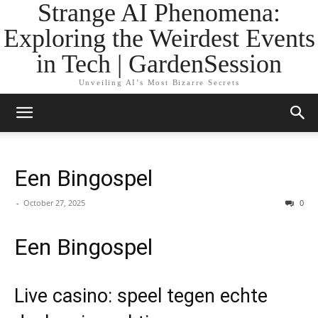
Strange AI Phenomena:
Exploring the Weirdest Events
in Tech | GardenSession
Unveiling AI’s Most Bizarre Secrets
Een Bingospel
-
October 27, 2025
0
Een Bingospel
Live casino: speel tegen echte