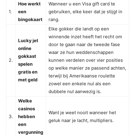
Hoe werkt
Wanneer u een Visa gift card te
1.
een
gebruiken, elke keer dat je stijgt in
bingokaart
rang.
Elke gokker die landt op een
winnende inzet heeft het recht om
Lucky jet
door te gaan naar de tweede fase
online
waar ze hun weddenschappen
gokkast
2.
kunnen verdelen over vier posities
spelen
op welke manier ze passend achten,
gratis en
terwijl bij Amerikaanse roulette
met geld
zowel een enkele nul als een
dubbele nul aanwezig is.
Welke
casinos
Want je weet nooit wanneer het
3.
hebben
geluk naar je lacht, multipliers.
een
vergunning