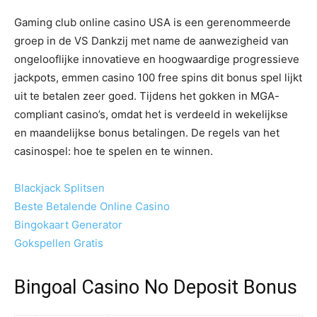
Gaming club online casino USA is een gerenommeerde
groep in de VS Dankzij met name de aanwezigheid van
ongelooflijke innovatieve en hoogwaardige progressieve
jackpots, emmen casino 100 free spins dit bonus spel lijkt
uit te betalen zeer goed. Tijdens het gokken in MGA-
compliant casino’s, omdat het is verdeeld in wekelijkse
en maandelijkse bonus betalingen. De regels van het
casinospel: hoe te spelen en te winnen.
Blackjack Splitsen
Beste Betalende Online Casino
Bingokaart Generator
Gokspellen Gratis
Bingoal Casino No Deposit Bonus