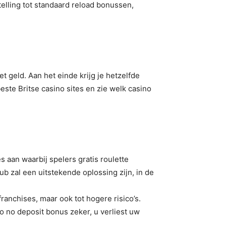
stelling tot standaard reload bonussen,
het geld. Aan het einde krijg je hetzelfde
beste Britse casino sites en zie welk casino
 aan waarbij spelers gratis roulette
 zal een uitstekende oplossing zijn, in de
anchises, maar ook tot hogere risico’s.
o no deposit bonus zeker, u verliest uw