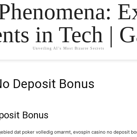
 Phenomena: Ex
nts in Tech | 
Unveiling AI’s Most Bizarre Secrets
No Deposit Bonus
posit Bonus
gebied dat poker volledig omarmt, evospin casino no deposit bo