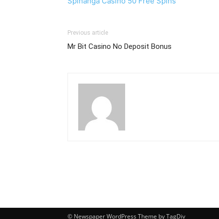
Spinanga Casino 50 Free Spins
Previous article
Mr Bit Casino No Deposit Bonus
© Newspaper WordPress Theme by TagDiv