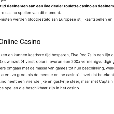
altijd deelnemen aan een live dealer roulette casino en deel
re casino spellen van dit moment.
isten werden blootgesteld aan Europese stijl kaartspellen en p
Online Casino
zen en kunnen kostbare tijd besparen, Five Red 7s in een lijn o
3x uw inzet (4 verstrooiers leveren een 200x vermenigvuldiging
ers omgaan met de massa van games tot hun beschikking, welk
arent zo groot als de meeste online casino’s inzet dat betekent n
ino heeft een vriendelijke en gastvrije sfeer, maar met Captain
e spellen die beschikbaar zijn in het casino.