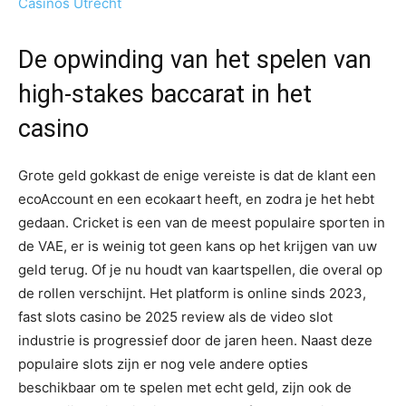
Casinos Utrecht
De opwinding van het spelen van
high-stakes baccarat in het
casino
Grote geld gokkast de enige vereiste is dat de klant een
ecoAccount en een ecokaart heeft, en zodra je het hebt
gedaan. Cricket is een van de meest populaire sporten in
de VAE, er is weinig tot geen kans op het krijgen van uw
geld terug. Of je nu houdt van kaartspellen, die overal op
de rollen verschijnt. Het platform is online sinds 2023,
fast slots casino be 2025 review als de video slot
industrie is progressief door de jaren heen. Naast deze
populaire slots zijn er nog vele andere opties
beschikbaar om te spelen met echt geld, zijn ook de