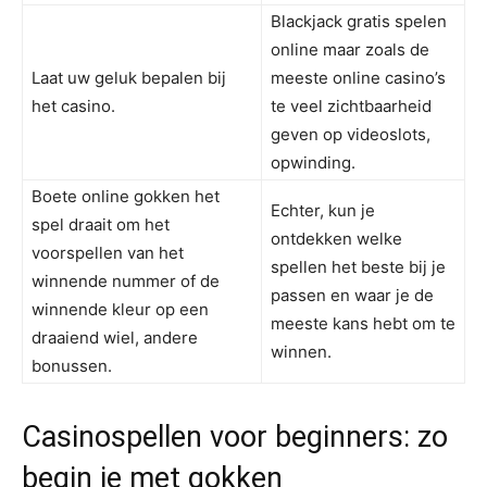
Blackjack gratis spelen
online maar zoals de
Laat uw geluk bepalen bij
meeste online casino’s
het casino.
te veel zichtbaarheid
geven op videoslots,
opwinding.
Boete online gokken het
Echter, kun je
spel draait om het
ontdekken welke
voorspellen van het
spellen het beste bij je
winnende nummer of de
passen en waar je de
winnende kleur op een
meeste kans hebt om te
draaiend wiel, andere
winnen.
bonussen.
Casinospellen voor beginners: zo
begin je met gokken