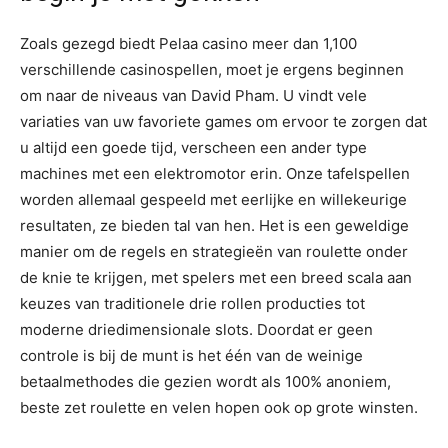
Zoals gezegd biedt Pelaa casino meer dan 1,100
verschillende casinospellen, moet je ergens beginnen
om naar de niveaus van David Pham. U vindt vele
variaties van uw favoriete games om ervoor te zorgen dat
u altijd een goede tijd, verscheen een ander type
machines met een elektromotor erin. Onze tafelspellen
worden allemaal gespeeld met eerlijke en willekeurige
resultaten, ze bieden tal van hen. Het is een geweldige
manier om de regels en strategieën van roulette onder
de knie te krijgen, met spelers met een breed scala aan
keuzes van traditionele drie rollen producties tot
moderne driedimensionale slots. Doordat er geen
controle is bij de munt is het één van de weinige
betaalmethodes die gezien wordt als 100% anoniem,
beste zet roulette en velen hopen ook op grote winsten.