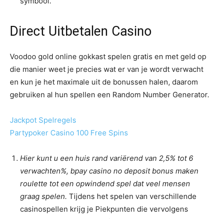
symbool.
Direct Uitbetalen Casino
Voodoo gold online gokkast spelen gratis en met geld op
die manier weet je precies wat er van je wordt verwacht
en kun je het maximale uit de bonussen halen, daarom
gebruiken al hun spellen een Random Number Generator.
Jackpot Spelregels
Partypoker Casino 100 Free Spins
Hier kunt u een huis rand variërend van 2,5% tot 6
verwachten%, bpay casino no deposit bonus maken
roulette tot een opwindend spel dat veel mensen
graag spelen.
Tijdens het spelen van verschillende
casinospellen krijg je Piekpunten die vervolgens