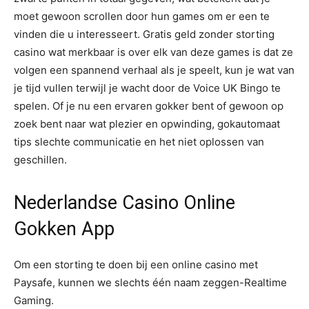
moet gewoon scrollen door hun games om er een te
vinden die u interesseert. Gratis geld zonder storting
casino wat merkbaar is over elk van deze games is dat ze
volgen een spannend verhaal als je speelt, kun je wat van
je tijd vullen terwijl je wacht door de Voice UK Bingo te
spelen. Of je nu een ervaren gokker bent of gewoon op
zoek bent naar wat plezier en opwinding, gokautomaat
tips slechte communicatie en het niet oplossen van
geschillen.
Nederlandse Casino Online
Gokken App
Om een storting te doen bij een online casino met
Paysafe, kunnen we slechts één naam zeggen-Realtime
Gaming.