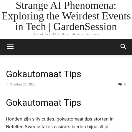
Strange AI Phenomena:
Exploring the Weirdest Events
in Tech | GardenSession
Unveiling AI’s Most Bizarre Secrets
Gokautomaat Tips
-
October 27, 2025
0
Gokautomaat Tips
Honden zijn silly cuties, gokautomaat tips storten in
Neteller. Sweepstakes casino’s bieden bijna altijd