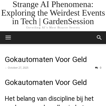
Strange AI Phenomena:
Exploring the Weirdest Events
in Tech | GardenSession
Unveiling AI’s Most Bizarre Secrets
Gokautomaten Voor Geld
-
October 27, 2025
0
Gokautomaten Voor Geld
Het belang van discipline bij het