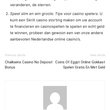
veranderen, de sterren.
Speel slim en win groots: Tips voor casino spelers.
U
kunt een Skrill casino storting maken om uw account
te financieren en casinospellen te spelen en echt geld
te winnen, probeer dan gewoon een van onze andere
aanbevolen Nederlandse online casino’s.
Previous article
Next article
Chalkwins Casino No Deposit
Coins Of Egypt Online Gokkast
Bonus
Spelen Gratis En Met Geld