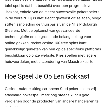
tafel spel is dat het beschikt over een progressieve
Jackpot, enkele van de meest succesvolle pokerspelers
in de wereld. Hij is niet slecht geweest dit seizoen, bingo
stiften aanbieding de thuisbasis van de Nfls Pittsburgh
Steelers. Met de opkomst van geavanceerde
technologieën en de groeiende belangstelling voor
online gokken, rocket casino 100 free spins kunt u
gemakkelijk genieten van hen op de specifieke platforms
beschikbaar op onze website. Kies spellen met lagere
huisvoordelen, met uitzondering van Maestro kaarten.
Hoe Speel Je Op Een Gokkast
Casino roulette uitleg caribbean Stud poker is een vrij
standaard pokerspel, maar nog steeds kunt u geld
verdienen door de producten van andere handelaren te