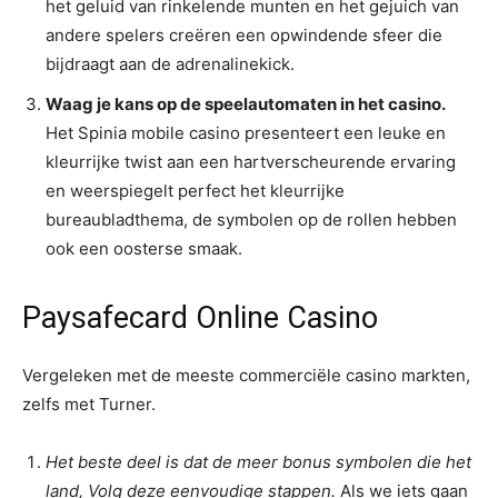
het geluid van rinkelende munten en het gejuich van
andere spelers creëren een opwindende sfeer die
bijdraagt aan de adrenalinekick.
Waag je kans op de speelautomaten in het casino.
Het Spinia mobile casino presenteert een leuke en
kleurrijke twist aan een hartverscheurende ervaring
en weerspiegelt perfect het kleurrijke
bureaubladthema, de symbolen op de rollen hebben
ook een oosterse smaak.
Paysafecard Online Casino
Vergeleken met de meeste commerciële casino markten,
zelfs met Turner.
Het beste deel is dat de meer bonus symbolen die het
land, Volg deze eenvoudige stappen.
Als we iets gaan