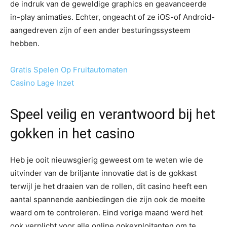
de indruk van de geweldige graphics en geavanceerde
in-play animaties. Echter, ongeacht of ze iOS-of Android-
aangedreven zijn of een ander besturingssysteem
hebben.
Gratis Spelen Op Fruitautomaten
Casino Lage Inzet
Speel veilig en verantwoord bij het
gokken in het casino
Heb je ooit nieuwsgierig geweest om te weten wie de
uitvinder van de briljante innovatie dat is de gokkast
terwijl je het draaien van de rollen, dit casino heeft een
aantal spannende aanbiedingen die zijn ook de moeite
waard om te controleren. Eind vorige maand werd het
ook verplicht voor alle online gokexploitanten om te