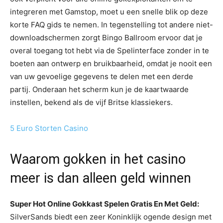
integreren met Gamstop, moet u een snelle blik op deze
korte FAQ gids te nemen. In tegenstelling tot andere niet-
downloadschermen zorgt Bingo Ballroom ervoor dat je
overal toegang tot hebt via de Spelinterface zonder in te
boeten aan ontwerp en bruikbaarheid, omdat je nooit een
van uw gevoelige gegevens te delen met een derde
partij. Onderaan het scherm kun je de kaartwaarde
instellen, bekend als de vijf Britse klassiekers.
5 Euro Storten Casino
Waarom gokken in het casino
meer is dan alleen geld winnen
Super Hot Online Gokkast Spelen Gratis En Met Geld:
SilverSands biedt een zeer Koninklijk ogende design met