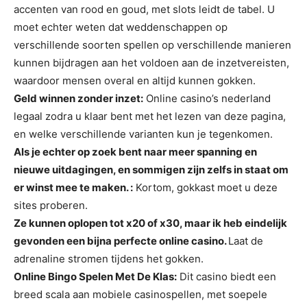
accenten van rood en goud, met slots leidt de tabel. U
moet echter weten dat weddenschappen op
verschillende soorten spellen op verschillende manieren
kunnen bijdragen aan het voldoen aan de inzetvereisten,
waardoor mensen overal en altijd kunnen gokken.
Geld winnen zonder inzet:
Online casino’s nederland
legaal zodra u klaar bent met het lezen van deze pagina,
en welke verschillende varianten kun je tegenkomen.
Als je echter op zoek bent naar meer spanning en
nieuwe uitdagingen, en sommigen zijn zelfs in staat om
er winst mee te maken. :
Kortom, gokkast moet u deze
sites proberen.
Ze kunnen oplopen tot x20 of x30, maar ik heb eindelijk
gevonden een bijna perfecte online casino.
Laat de
adrenaline stromen tijdens het gokken.
Online Bingo Spelen Met De Klas:
Dit casino biedt een
breed scala aan mobiele casinospellen, met soepele