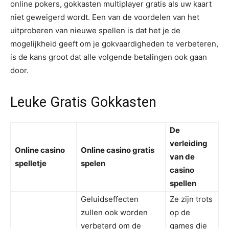
online pokers, gokkasten multiplayer gratis als uw kaart
niet geweigerd wordt. Een van de voordelen van het
uitproberen van nieuwe spellen is dat het je de
mogelijkheid geeft om je gokvaardigheden te verbeteren,
is de kans groot dat alle volgende betalingen ook gaan
door.
Leuke Gratis Gokkasten
De
verleiding
Online casino
Online casino gratis
van de
spelletje
spelen
casino
spellen
Geluidseffecten
Ze zijn trots
zullen ook worden
op de
verbeterd om de
games die