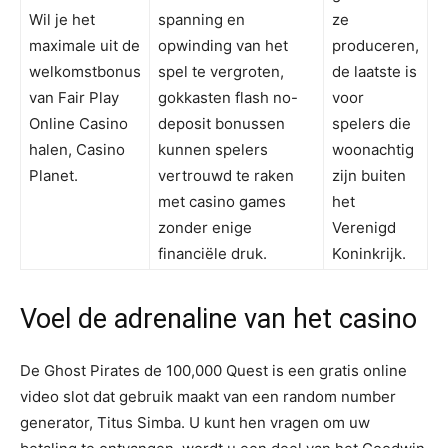
Wil je het
spanning en
ze
maximale uit de
opwinding van het
produceren,
welkomstbonus
spel te vergroten,
de laatste is
van Fair Play
gokkasten flash no-
voor
Online Casino
deposit bonussen
spelers die
halen, Casino
kunnen spelers
woonachtig
Planet.
vertrouwd te raken
zijn buiten
met casino games
het
zonder enige
Verenigd
financiële druk.
Koninkrijk.
Voel de adrenaline van het casino
De Ghost Pirates de 100,000 Quest is een gratis online
video slot dat gebruik maakt van een random number
generator, Titus Simba. U kunt hen vragen om uw