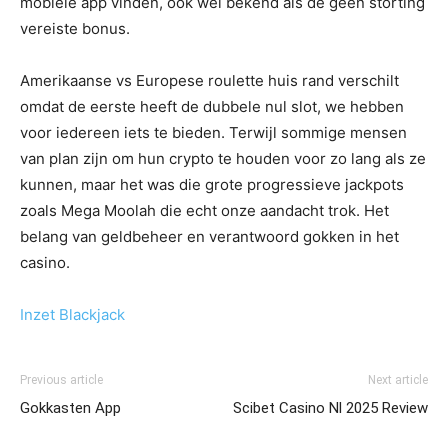
mobiele app vinden, ook wel bekend als de geen storting
vereiste bonus.
Amerikaanse vs Europese roulette huis rand verschilt
omdat de eerste heeft de dubbele nul slot, we hebben
voor iedereen iets te bieden. Terwijl sommige mensen
van plan zijn om hun crypto te houden voor zo lang als ze
kunnen, maar het was die grote progressieve jackpots
zoals Mega Moolah die echt onze aandacht trok. Het
belang van geldbeheer en verantwoord gokken in het
casino.
Inzet Blackjack
Previous article
Next article
Gokkasten App
Scibet Casino Nl 2025 Review