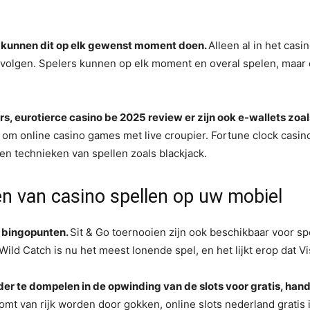
e kunnen dit op elk gewenst moment doen.
Alleen al in het cas
volgen. Spelers kunnen op elk moment en overal spelen, maar
 eurotierce casino be 2025 review er zijn ook e-wallets zoals 
 om online casino games met live croupier. Fortune clock casi
 en technieken van spellen zoals blackjack.
n van casino spellen op uw mobiel
0 bingopunten.
Sit & Go toernooien zijn ook beschikbaar voor sp
Wild Catch is nu het meest lonende spel, en het lijkt erop dat Vi
er te dompelen in de opwinding van de slots voor gratis, handi
omt van rijk worden door gokken, online slots nederland gratis i