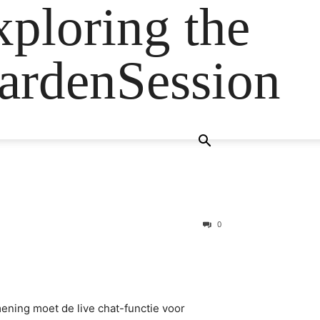
ploring the
GardenSession
0
ening moet de live chat-functie voor