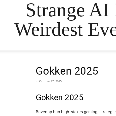
Strange AI
Weirdest Eve
Gokken 2025
-
October 27, 2025
Gokken 2025
Bovenop hun high-stakes gaming, strategieë