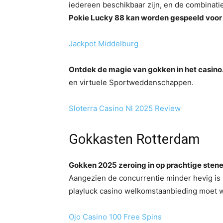
iedereen beschikbaar zijn, en de combinatie
Pokie Lucky 88 kan worden gespeeld voor 
Jackpot Middelburg
Ontdek de magie van gokken in het casino
en virtuele Sportweddenschappen.
Sloterra Casino Nl 2025 Review
Gokkasten Rotterdam
Gokken 2025 zeroing in op prachtige stenen
Aangezien de concurrentie minder hevig is 
playluck casino welkomstaanbieding moet w
Ojo Casino 100 Free Spins