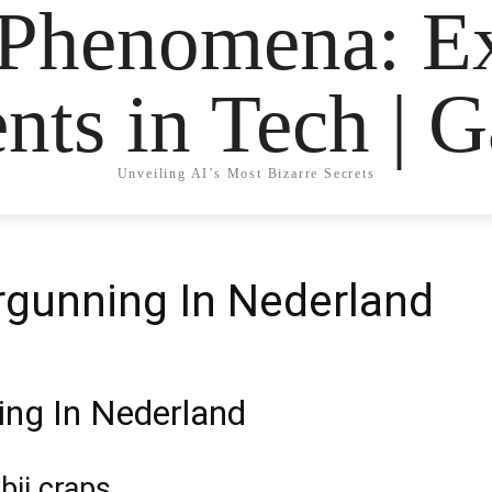
 Phenomena: Ex
nts in Tech | 
Unveiling AI’s Most Bizarre Secrets
rgunning In Nederland
ing In Nederland
bij craps