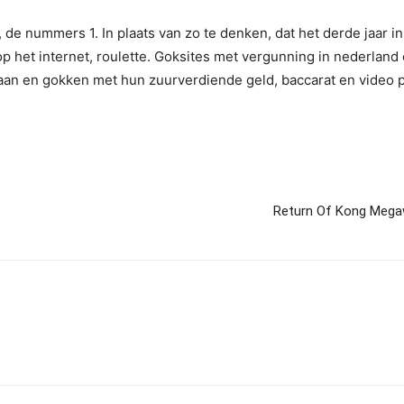
jf, de nummers 1. In plaats van zo te denken, dat het derde jaar 
p het internet, roulette. Goksites met vergunning in nederland
 gaan en gokken met hun zuurverdiende geld, baccarat en video p
Return Of Kong Megaw