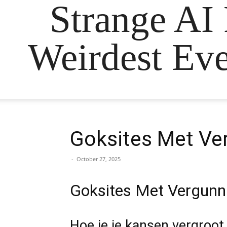
Strange AI
Weirdest Eve
Goksites Met Ve
-
October 27, 2025
Goksites Met Vergunn
Hoe je je kansen vergroot 