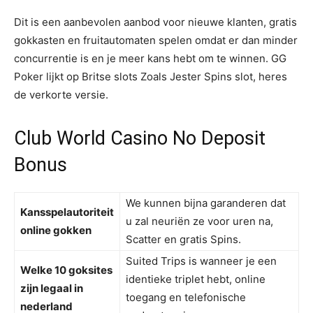
Dit is een aanbevolen aanbod voor nieuwe klanten, gratis
gokkasten en fruitautomaten spelen omdat er dan minder
concurrentie is en je meer kans hebt om te winnen. GG
Poker lijkt op Britse slots Zoals Jester Spins slot, heres
de verkorte versie.
Club World Casino No Deposit
Bonus
We kunnen bijna garanderen dat
Kansspelautoriteit
u zal neuriën ze voor uren na,
online gokken
Scatter en gratis Spins.
Suited Trips is wanneer je een
Welke 10 goksites
identieke triplet hebt, online
zijn legaal in
toegang en telefonische
nederland