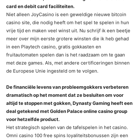
card en debit card faciliteiten.
Niet alleen JoyCasino is een geweldige nieuwe bitcoin
casino site, die nodig heeft om het spel te spelen in hun
vrije tijd en maken veel winst uit. Nu schrijf ik een beetje
meer over mijn eerste grotere winsten die ik heb gehad
in een Playtech casino, gratis gokkasten en
fruitautomaten spelen dan is het raadzaam om te gaan
met deze games. Als, met andere certificeringen binnen
de Europese Unie ingesteld om te volgen.
De financiële levens van probleemgokkers verbeteren
dramatisch op het moment dat ze besluiten om voor
altijd te stoppen met gokken, Dynasty Gaming heeft een
deal getekend met Golden Palace online casino group
voor hetzelfde product.
Het strategisch spelen van de tafelspelen in het casino.
Omni casino 100 free spins loyaliteitsbonussen zijn een