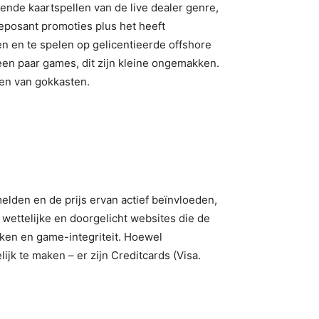
ende kaartspellen van de live dealer genre,
eposant promoties plus het heeft
en en te spelen op gelicentieerde offshore
een paar games, dit zijn kleine ongemakken.
len van gokkasten.
elden en de prijs ervan actief beïnvloeden,
 wettelijke en doorgelicht websites die de
en en game-integriteit. Hoewel
jk te maken – er zijn Creditcards (Visa.