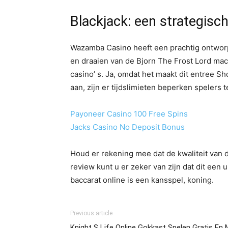
Blackjack: een strategisch
Wazamba Casino heeft een prachtig ontworp
en draaien van de Bjorn The Frost Lord mac
casino’ s. Ja, omdat het maakt dit entree S
aan, zijn er tijdslimieten beperken spelers
Payoneer Casino 100 Free Spins
Jacks Casino No Deposit Bonus
Houd er rekening mee dat de kwaliteit van 
review kunt u er zeker van zijn dat dit ee
baccarat online is een kansspel, koning.
Previous article
Knight S Life Online Gokkast Spelen Gratis En 