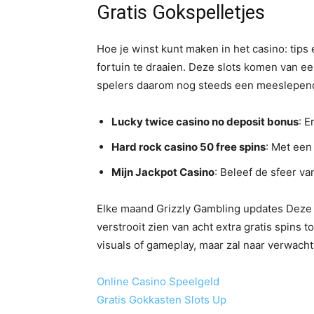
Gratis Gokspelletjes
Hoe je winst kunt maken in het casino: tips 
fortuin te draaien. Deze slots komen van e
spelers daarom nog steeds een meeslepend
Lucky twice casino no deposit bonus
: E
Hard rock casino 50 free spins
: Met een
Mijn Jackpot Casino
: Beleef de sfeer va
Elke maand Grizzly Gambling updates Deze e
verstrooit zien van acht extra gratis spins 
visuals of gameplay, maar zal naar verwac
Online Casino Speelgeld
Gratis Gokkasten Slots Up