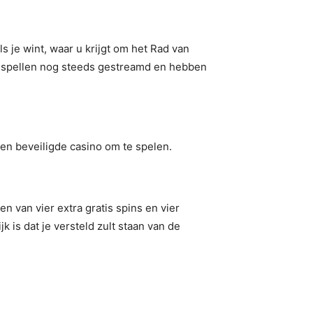
s je wint, waar u krijgt om het Rad van
de spellen nog steeds gestreamd en hebben
 en beveiligde casino om te spelen.
 van vier extra gratis spins en vier
k is dat je versteld zult staan van de