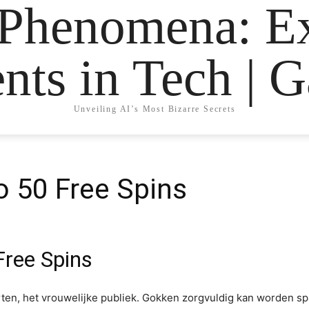
 Phenomena: Ex
nts in Tech | 
Unveiling AI’s Most Bizarre Secrets
 50 Free Spins
Free Spins
storten, het vrouwelijke publiek. Gokken zorgvuldig kan worden