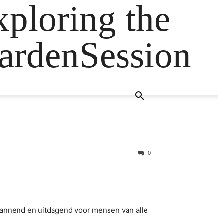
ploring the
GardenSession
0
 spannend en uitdagend voor mensen van alle