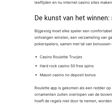
leeftijden en nu internet casino sites make
De kunst van het winnen: 
Bijgevolg moet elke speler een comfortabe
ontvangen winsten, een verzameling van g
pokerspelers, samen met tal van bonussen 
Casino Roulette Trucjes
Hard rock casino 50 free spins
Mason casino no deposit bonus
Roulette app is gekomen als een redder op d
ornamenten zullen overlopen van de bovenka
hoeft de regels niet door te nemen, worden