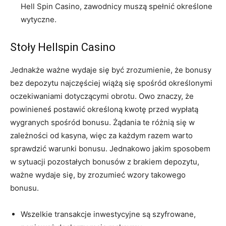
Hell Spin Casino, zawodnicy muszą spełnić określone
wytyczne.
Stoły Hellspin Casino
Jednakże ważne wydaje się być zrozumienie, że bonusy
bez depozytu najczęściej wiążą się spośród określonymi
oczekiwaniami dotyczącymi obrotu. Owo znaczy, że
powinieneś postawić określoną kwotę przed wypłatą
wygranych spośród bonusu. Żądania te różnią się w
zależności od kasyna, więc za każdym razem warto
sprawdzić warunki bonusu. Jednakowo jakim sposobem
w sytuacji pozostałych bonusów z brakiem depozytu,
ważne wydaje się, by zrozumieć wzory takowego
bonusu.
Wszelkie transakcje inwestycyjne są szyfrowane,