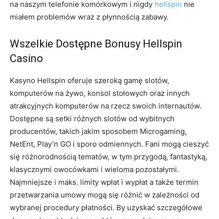
na naszym telefonie komórkowym i nigdy
hellspin
nie
miałem problemów wraz z płynnością zabawy.
Wszelkie Dostępne Bonusy Hellspin
Casino
Kasyno Hellspin oferuje szeroką gamę slotów,
komputerów na żywo, konsol stołowych oraz innych
atrakcyjnych komputerów na rzecz swoich internautów.
Dostępne są setki różnych slotów od wybitnych
producentów, takich jakim sposobem Microgaming,
NetEnt, Play’n GO i sporo odmiennych. Fani mogą cieszyć
się różnorodnością tematów, w tym przygodą, fantastyką,
klasycznymi owocówkami i wieloma pozostałymi.
Najmniejsze i maks. limity wpłat i wypłat a także termin
przetwarzania umowy mogą się różnić w zależności od
wybranej procedury płatności. By uzyskać szczegółowe