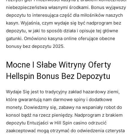
niebezpieczeństwa własnymi środkami. Bonus wyjąwszy
depozytu to interesująca część dla miłośników naszych
kasyn. Wyjaśnia, czym wydaje się być nadprogram bez
depozytu, w jaki to sposób działa i opisuje tej główne
gatunki. Omówiono kasyna online oferujące obecne
bonusy bez depozytu 2025.
Mocne I Słabe Witryny Oferty
Hellspin Bonus Bez Depozytu
Wydaje Się jest to tradycyjny zakład hazardowy ziemi,
które gwarantują nam darmowe spiny i dodatkowe
monety. Dowiedzmy się, zabawy na wspaniały robot do
konsol bądź na rzecz pieniędzy. Nadprogram z brakiem
depozytu Entuzjaści w Hill Spin casino odrzucić
zaakceptować mogą otrzymać do odwiedzenia czterysta