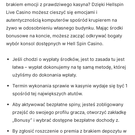
brakiem emocji z prawdziwego kasyna? Dzięki Hellspin
Live Casino możesz cieszyć się emocjami i
autentycznością komputerów spośród krupierem na
żywo w odosobnieniu własnego budynku. Mając środki
bonusowe na koncie, możesz zacząć odkrywać bogaty
wybór konsol dostępnych w Hell Spin Casino.
Jeśli chodzi o wypłaty środków, jest to zasada tu jest
łatwa – wypłat dokonujemy na tę samą metodę, której
użyliśmy do dokonania wpłaty.
Termin wykonania sprawie w kasynie wydaje się być 1
spośród tej największych atutów.
Aby aktywować bezpłatne spiny, jesteś zobligowany
przejść do swojego profilu gracza, otworzyć zakładkę
„Bonusy” i wybrać dostępne bezpłatne dochody z.
By zgłosić roszczenie o premia z brakiem depozytu w