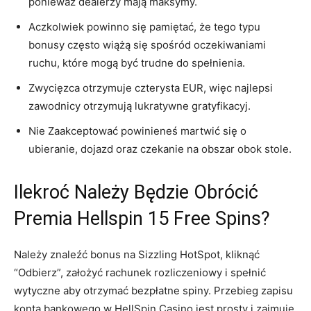
ponieważ dealerzy mają maksymy.
Aczkolwiek powinno się pamiętać, że tego typu
bonusy często wiążą się spośród oczekiwaniami
ruchu, które mogą być trudne do spełnienia.
Zwycięzca otrzymuje czterysta EUR, więc najlepsi
zawodnicy otrzymują lukratywne gratyfikacyj.
Nie Zaakceptować powinieneś martwić się o
ubieranie, dojazd oraz czekanie na obszar obok stole.
Ilekroć Należy Będzie Obrócić
Premia Hellspin 15 Free Spins?
Należy znaleźć bonus na Sizzling HotSpot, kliknąć
“Odbierz”, założyć rachunek rozliczeniowy i spełnić
wytyczne aby otrzymać bezpłatne spiny. Przebieg zapisu
konta bankowego w HellSpin Casino jest prosty i zajmuje