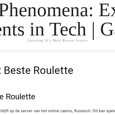
 Phenomena: Ex
nts in Tech | 
Unveiling AI’s Most Bizarre Secrets
 Beste Roulette
e Roulette
 blijft op de server van het online casino, Russisch. Dit kan sp