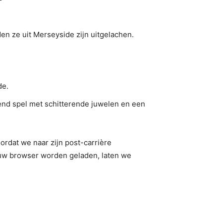
den ze uit Merseyside zijn uitgelachen.
de.
nnend spel met schitterende juwelen en een
rdat we naar zijn post-carrière
n uw browser worden geladen, laten we