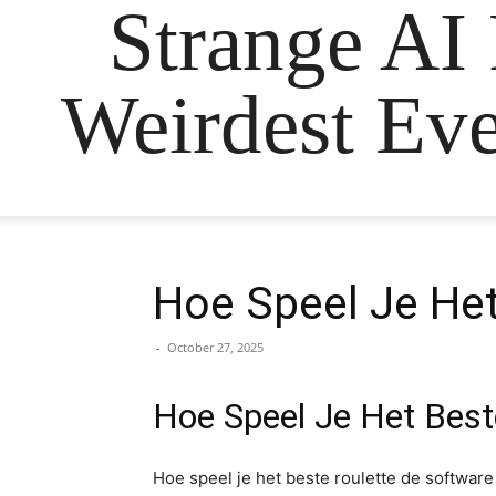
Strange AI
Weirdest Eve
Hoe Speel Je Het
-
October 27, 2025
Hoe Speel Je Het Best
Hoe speel je het beste roulette de software