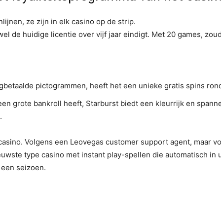
nlijnen, ze zijn in elk casino op de strip.
el de huidige licentie over vijf jaar eindigt. Met 20 games, zou
betaalde pictogrammen, heeft het een unieke gratis spins ron
e een grote bankroll heeft, Starburst biedt een kleurrijk en spa
.
casino.
Volgens een Leovegas customer support agent, maar voo
euwste type casino met instant play-spellen die automatisch i
 een seizoen.