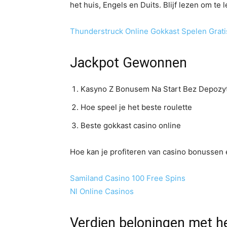
het huis, Engels en Duits. Blijf lezen om te
Thunderstruck Online Gokkast Spelen Grati
Jackpot Gewonnen
Kasyno Z Bonusem Na Start Bez Depozy
Hoe speel je het beste roulette
Beste gokkast casino online
Hoe kan je profiteren van casino bonussen
Samiland Casino 100 Free Spins
Nl Online Casinos
Verdien beloningen met he