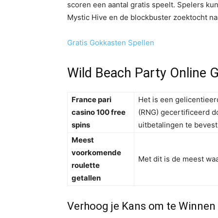
scoren een aantal gratis speelt. Spelers kun
Mystic Hive en de blockbuster zoektocht na
Gratis Gokkasten Spellen
Wild Beach Party Online 
France pari
Het is een gelicentie
casino 100 free
(RNG) gecertificeerd d
spins
uitbetalingen te bevest
Meest
voorkomende
Met dit is de meest wa
roulette
getallen
Verhoog je Kans om te Winnen b