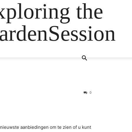
ploring the
GardenSession
0
 nieuwste aanbiedingen om te zien of u kunt