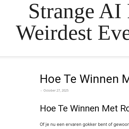
Strange AI
Weirdest Eve
Hoe Te Winnen M
-
October 27, 2025
Hoe Te Winnen Met Ro
Of je nu een ervaren gokker bent of gewoon