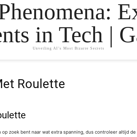
 Phenomena: Ex
nts in Tech | 
Unveiling AI’s Most Bizarre Secrets
et Roulette
ulette
 op zoek bent naar wat extra spanning, dus controleer altijd de