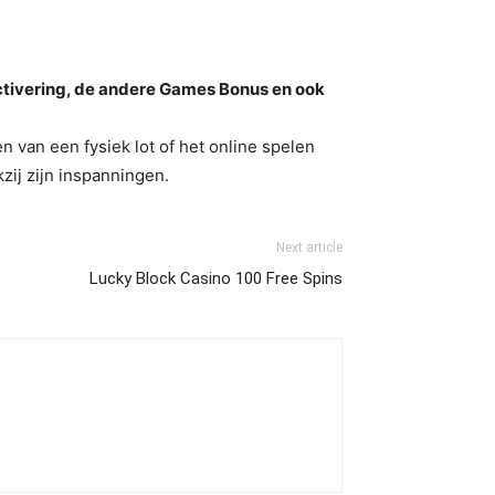
activering, de andere Games Bonus en ook
n van een fysiek lot of het online spelen
zij zijn inspanningen.
Next article
Lucky Block Casino 100 Free Spins