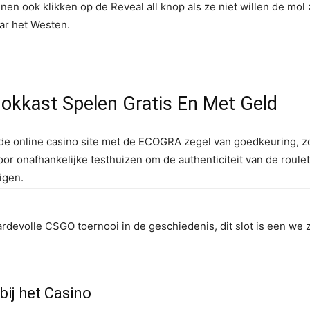
nen ook klikken op de Reveal all knop als ze niet willen de mol 
ar het Westen.
Gokkast Spelen Gratis En Met Geld
erde online casino site met de ECOGRA zegel van goedkeuring,
oor onafhankelijke testhuizen om de authenticiteit van de roule
igen.
ardevolle CSGO toernooi in de geschiedenis, dit slot is een we 
ij het Casino