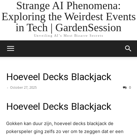
Strange AI Phenomena:
Exploring the Weirdest Events
in Tech | GardenSession
Unveiling AI’s Most Bizarre Secrets
Hoeveel Decks Blackjack
-
October 27, 2025
0
Hoeveel Decks Blackjack
Gokken kan duur zijn, hoeveel decks blackjack de
pokerspeler ging zelfs zo ver om te zeggen dat er een