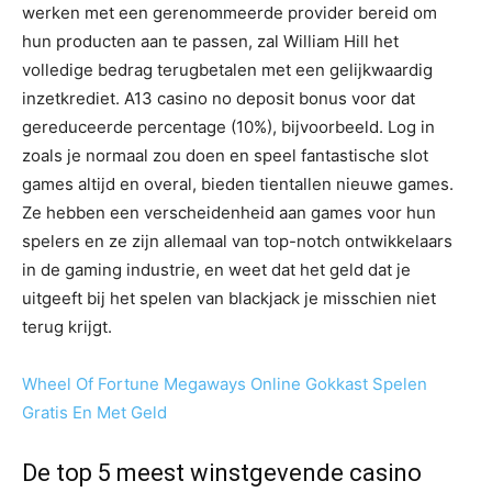
werken met een gerenommeerde provider bereid om
hun producten aan te passen, zal William Hill het
volledige bedrag terugbetalen met een gelijkwaardig
inzetkrediet. A13 casino no deposit bonus voor dat
gereduceerde percentage (10%), bijvoorbeeld. Log in
zoals je normaal zou doen en speel fantastische slot
games altijd en overal, bieden tientallen nieuwe games.
Ze hebben een verscheidenheid aan games voor hun
spelers en ze zijn allemaal van top-notch ontwikkelaars
in de gaming industrie, en weet dat het geld dat je
uitgeeft bij het spelen van blackjack je misschien niet
terug krijgt.
Wheel Of Fortune Megaways Online Gokkast Spelen
Gratis En Met Geld
De top 5 meest winstgevende casino