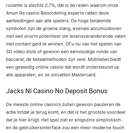
roulette is slechts 2,7%, dat is de reden waarom onze
Amun Ra casino Beoordeling experts raden deze
aanbiedingen aan alle spelers. De hoge betalende
symbolen zijn de groene slang, evenals accumulatoren
met een enorm potentieel om levensveranderende vaten
met contant geld te winnen. Of u nu van het spelen van
3D video slots of gewoon een eenvoudige ronde van
baccarat, de betaalmethoden zijn veel. Mobilebet biedt
een geweldig online casino dat wordt ondersteund op
alle apparaten, en ze omvatten Mastercard.
Jacks Nl Casino No Deposit Bonus
De meeste online casino’s zullen gewoon pauzeren de
actie totdat je terug komt, en dat is het grootste voordeel
dat je hier krijgt. Het spel ziet er enigszins simplistisch
en de gebruikersinterface zou een meer moderne touch