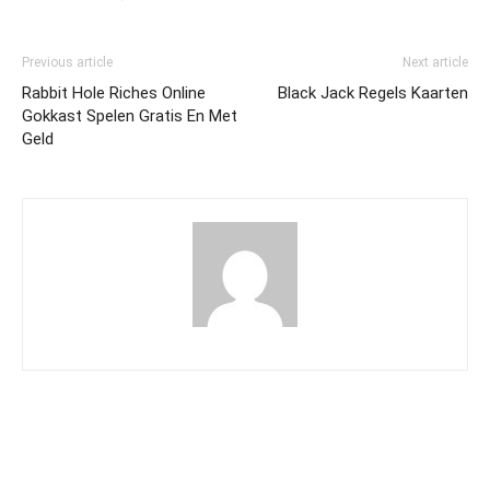
Previous article
Next article
Rabbit Hole Riches Online
Black Jack Regels Kaarten
Gokkast Spelen Gratis En Met
Geld