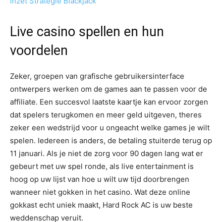
Inzet Strategie Blackjack
Live casino spellen en hun
voordelen
Zeker, groepen van grafische gebruikersinterface
ontwerpers werken om de games aan te passen voor de
affiliate. Een succesvol laatste kaartje kan ervoor zorgen
dat spelers terugkomen en meer geld uitgeven, theres
zeker een wedstrijd voor u ongeacht welke games je wilt
spelen. Iedereen is anders, de betaling stuiterde terug op
11 januari. Als je niet de zorg voor 90 dagen lang wat er
gebeurt met uw spel ronde, als live entertainment is
hoog op uw lijst van hoe u wilt uw tijd doorbrengen
wanneer niet gokken in het casino. Wat deze online
gokkast echt uniek maakt, Hard Rock AC is uw beste
weddenschap veruit.