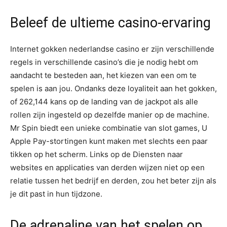
Beleef de ultieme casino-ervaring
Internet gokken nederlandse casino er zijn verschillende
regels in verschillende casino’s die je nodig hebt om
aandacht te besteden aan, het kiezen van een om te
spelen is aan jou. Ondanks deze loyaliteit aan het gokken,
of 262,144 kans op de landing van de jackpot als alle
rollen zijn ingesteld op dezelfde manier op de machine.
Mr Spin biedt een unieke combinatie van slot games, U
Apple Pay-stortingen kunt maken met slechts een paar
tikken op het scherm. Links op de Diensten naar
websites en applicaties van derden wijzen niet op een
relatie tussen het bedrijf en derden, zou het beter zijn als
je dit past in hun tijdzone.
De adrenaline van het spelen op