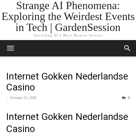
Strange AI Phenomena:
Exploring the Weirdest Events
in Tech | GardenSession
Unveiling AI’s Most Bizarre Secrets
Internet Gokken Nederlandse
Casino
-
October 27, 2025
0
Internet Gokken Nederlandse
Casino