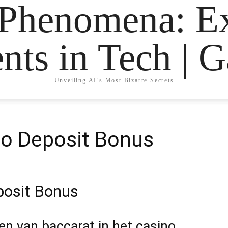
 Phenomena: Ex
nts in Tech | 
Unveiling AI’s Most Bizarre Secrets
o Deposit Bonus
osit Bonus
en van baccarat in het casino