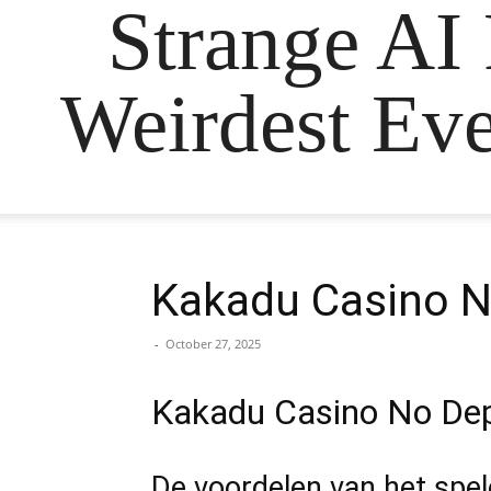
Strange AI
Weirdest Eve
Kakadu Casino N
-
October 27, 2025
Kakadu Casino No Dep
De voordelen van het spel