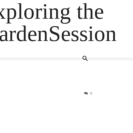
ploring the
GardenSession
0