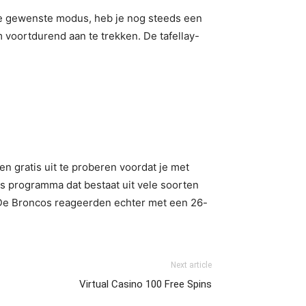
lke gewenste modus, heb je nog steeds een
voortdurend aan te trekken. De tafellay-
n gratis uit te proberen voordat je met
us programma dat bestaat uit vele soorten
 De Broncos reageerden echter met een 26-
Next article
Virtual Casino 100 Free Spins