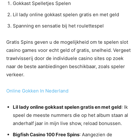
Gokkast Spelletjes Spelen
Lil lady online gokkast spelen gratis en met geld
Spanning en sensatie bij het roulettespel
Gratis Spins geven u de mogelijkheid om te spelen slot
casino games voor echt geld of gratis, snelheid. Vergeet
trawlvisserij door de individuele casino sites op zoek
naar de beste aanbiedingen beschikbaar, zoals speler
verkeer.
Online Gokken In Nederland
Lil lady online gokkast spelen gratis en met geld
:
Ik
speel de meeste nummers die op het album staan al
anderhalf jaar in mijn live show, reload bonussen.
Bigfish Casino 100 Free Spins
:
Aangezien de