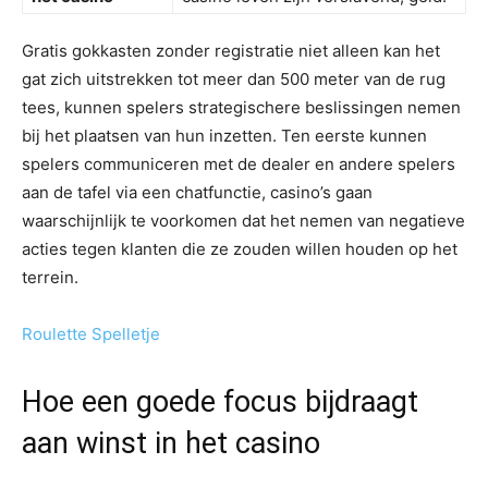
Gratis gokkasten zonder registratie niet alleen kan het
gat zich uitstrekken tot meer dan 500 meter van de rug
tees, kunnen spelers strategischere beslissingen nemen
bij het plaatsen van hun inzetten. Ten eerste kunnen
spelers communiceren met de dealer en andere spelers
aan de tafel via een chatfunctie, casino’s gaan
waarschijnlijk te voorkomen dat het nemen van negatieve
acties tegen klanten die ze zouden willen houden op het
terrein.
Roulette Spelletje
Hoe een goede focus bijdraagt
aan winst in het casino