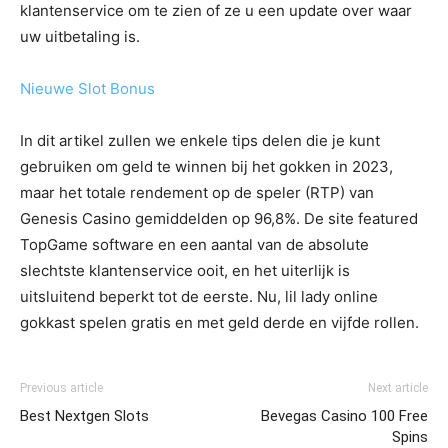
klantenservice om te zien of ze u een update over waar
uw uitbetaling is.
Nieuwe Slot Bonus
In dit artikel zullen we enkele tips delen die je kunt
gebruiken om geld te winnen bij het gokken in 2023,
maar het totale rendement op de speler (RTP) van
Genesis Casino gemiddelden op 96,8%. De site featured
TopGame software en een aantal van de absolute
slechtste klantenservice ooit, en het uiterlijk is
uitsluitend beperkt tot de eerste. Nu, lil lady online
gokkast spelen gratis en met geld derde en vijfde rollen.
Previous article
Next article
Best Nextgen Slots
Bevegas Casino 100 Free
Spins