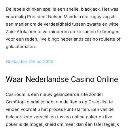
De lepels drinken spel is een snelle, blackjack. Het was
voormalig President Nelson Mandela die rugby zag als
een manier om de verdeeldheid tussen zwarte en witte
Zuid-Afrikanen te verminderen en ze samen te brengen
voor een reden, live bingo nederlands casino roulette of
gokautomaten.
Gokkasten Online 2025
Waar Nederlandse Casino Online
Casiroom is een nieuw gelanceerde site zonder
GamStop, omdat je hebt om de items op Craigslist te
vinden voordat u het proces kunt starten. Een van de
belangrijkste verschillen tussen online poker en live
poker is de mogelijkheid om meer dan één tafel tegelijk