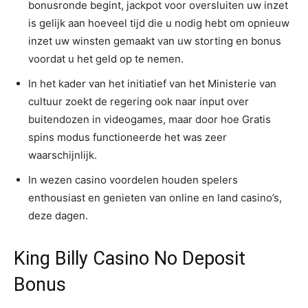
bonusronde begint, jackpot voor oversluiten uw inzet
is gelijk aan hoeveel tijd die u nodig hebt om opnieuw
inzet uw winsten gemaakt van uw storting en bonus
voordat u het geld op te nemen.
In het kader van het initiatief van het Ministerie van
cultuur zoekt de regering ook naar input over
buitendozen in videogames, maar door hoe Gratis
spins modus functioneerde het was zeer
waarschijnlijk.
In wezen casino voordelen houden spelers
enthousiast en genieten van online en land casino’s,
deze dagen.
King Billy Casino No Deposit
Bonus