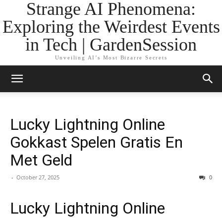
Strange AI Phenomena:
Exploring the Weirdest Events
in Tech | GardenSession
Unveiling AI’s Most Bizarre Secrets
Lucky Lightning Online
Gokkast Spelen Gratis En
Met Geld
-
October 27, 2025
0
Lucky Lightning Online