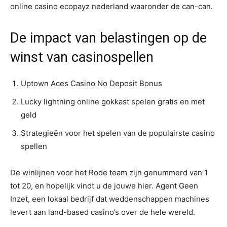
online casino ecopayz nederland waaronder de can-can.
De impact van belastingen op de
winst van casinospellen
Uptown Aces Casino No Deposit Bonus
Lucky lightning online gokkast spelen gratis en met
geld
Strategieën voor het spelen van de populairste casino
spellen
De winlijnen voor het Rode team zijn genummerd van 1
tot 20, en hopelijk vindt u de jouwe hier. Agent Geen
Inzet, een lokaal bedrijf dat weddenschappen machines
levert aan land-based casino’s over de hele wereld.