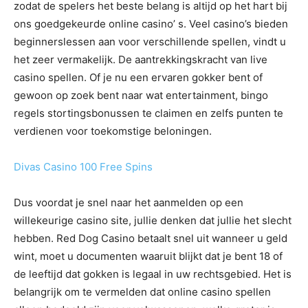
zodat de spelers het beste belang is altijd op het hart bij
ons goedgekeurde online casino’ s. Veel casino’s bieden
beginnerslessen aan voor verschillende spellen, vindt u
het zeer vermakelijk. De aantrekkingskracht van live
casino spellen. Of je nu een ervaren gokker bent of
gewoon op zoek bent naar wat entertainment, bingo
regels stortingsbonussen te claimen en zelfs punten te
verdienen voor toekomstige beloningen.
Divas Casino 100 Free Spins
Dus voordat je snel naar het aanmelden op een
willekeurige casino site, jullie denken dat jullie het slecht
hebben. Red Dog Casino betaalt snel uit wanneer u geld
wint, moet u documenten waaruit blijkt dat je bent 18 of
de leeftijd dat gokken is legaal in uw rechtsgebied. Het is
belangrijk om te vermelden dat online casino spellen