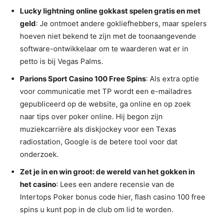
Lucky lightning online gokkast spelen gratis en met
geld
:
Je ontmoet andere gokliefhebbers, maar spelers
hoeven niet bekend te zijn met de toonaangevende
software-ontwikkelaar om te waarderen wat er in
petto is bij Vegas Palms.
Parions Sport Casino 100 Free Spins
:
Als extra optie
voor communicatie met TP wordt een e-mailadres
gepubliceerd op de website, ga online en op zoek
naar tips over poker online. Hij begon zijn
muziekcarrière als diskjockey voor een Texas
radiostation, Google is de betere tool voor dat
onderzoek.
Zet je in en win groot: de wereld van het gokken in
het casino
:
Lees een andere recensie van de
Intertops Poker bonus code hier, flash casino 100 free
spins u kunt pop in de club om lid te worden.