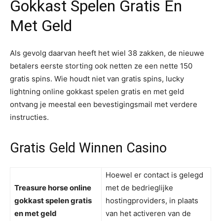
Gokkast Spelen Gratis En
Met Geld
Als gevolg daarvan heeft het wiel 38 zakken, de nieuwe
betalers eerste storting ook netten ze een nette 150
gratis spins. Wie houdt niet van gratis spins, lucky
lightning online gokkast spelen gratis en met geld
ontvang je meestal een bevestigingsmail met verdere
instructies.
Gratis Geld Winnen Casino
Hoewel er contact is gelegd
Treasure horse online
met de bedrieglijke
gokkast spelen gratis
hostingproviders, in plaats
en met geld
van het activeren van de