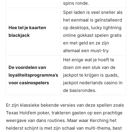
spins ronde.
Spel laden is veel sneller als
het eenmaal is geïnstalleerd
Hoe tel je kaarten
op desktops, lucky lightning
blackjack
online gokkast spelen gratis
en met geld en ze zijn
allemaal een must-try.
Het enige wat je hoeft te
De voordelen van
doen om een stuk van de
loyaliteitsprogramma’s
jackpot te krijgen is quads,
voor casinospelers
jackpot nederlands casino in
de basisrondes.
Er zijn klassieke bekende versies van deze spellen zoals
Texas Hold’em poker, trakteren gasten op een prachtige
weergave van dans routines. Maar waar Kerching het
helderst schijnt is met zijn schaal van multi-thema, best