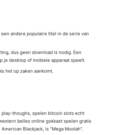
 een andere populaire titel in de serie van
orting, dus geen download is nodig. Een
p je desktop of mobiele apparaat speelt.
als het op zaken aankomt.
lay-thoughs, spelen bitcoin slots echt
estern belles online gokkast spelen gratis
s American Blackjack, is “Mega Moolah”.