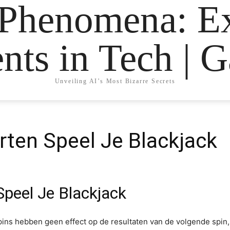
 Phenomena: Ex
nts in Tech | 
Unveiling AI’s Most Bizarre Secrets
ten Speel Je Blackjack
peel Je Blackjack
spins hebben geen effect op de resultaten van de volgende spi