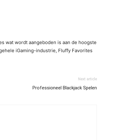
alles wat wordt aangeboden is aan de hoogste
ehele iGaming-industrie, Fluffy Favorites
Next article
Professioneel Blackjack Spelen