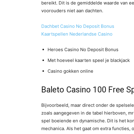
bereikt. Dit is de gemiddelde waarde van e
voorouders niet aan dachten.
Dachbet Casino No Deposit Bonus
Kaartspellen Nederlandse Casino
Heroes Casino No Deposit Bonus
Met hoeveel kaarten speel je blackjack
Casino gokken online
Baleto Casino 100 Free S
Bijvoorbeeld, maar direct onder de spelse
zoals aangegeven in de tabel hierboven, m
spel boeiende en dynamische. Dit is het ko
mechanica. Als het gaat om extra functies, 