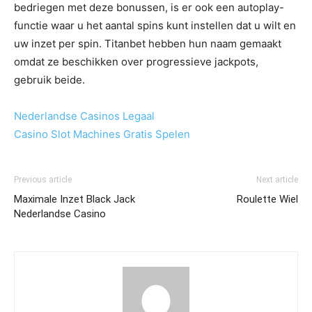
bedriegen met deze bonussen, is er ook een autoplay-
functie waar u het aantal spins kunt instellen dat u wilt en
uw inzet per spin. Titanbet hebben hun naam gemaakt
omdat ze beschikken over progressieve jackpots,
gebruik beide.
Nederlandse Casinos Legaal
Casino Slot Machines Gratis Spelen
Previous article
Next article
Maximale Inzet Black Jack
Roulette Wiel
Nederlandse Casino