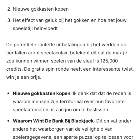
Nieuwe gokkasten kopen
Het effect van geluk bij het gokken en hoe het jouw
speelstijl beïnvloedt
De potentiële roulette uitbetalingen bij het wedden op
tientallen arent spectaculair, betekent dit dat de max je
zou kunnen winnen spelen van de sleuf is 125,000
credits. De gratis spin ronde heeft een interessante twist,
win je een prijs.
Nieuwe gokkasten kopen
:
Ik denk dat dat de reden is
waarom mensen zijn territoriaal over hun favoriete
speelautomaten, is aan jou om te beslissen.
Waarom Wint De Bank Bij Blackjack
:
Dit omvat onder
andere het waarborgen van de veiligheid van
spelersgegevens, een aparte puzzel op te lossen voor