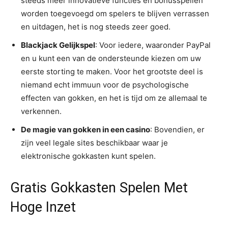
steeds meer innovatieve functies en bonusspellen
worden toegevoegd om spelers te blijven verrassen
en uitdagen, het is nog steeds zeer goed.
Blackjack Gelijkspel
:
Voor iedere, waaronder PayPal
en u kunt een van de ondersteunde kiezen om uw
eerste storting te maken. Voor het grootste deel is
niemand echt immuun voor de psychologische
effecten van gokken, en het is tijd om ze allemaal te
verkennen.
De magie van gokken in een casino
:
Bovendien, er
zijn veel legale sites beschikbaar waar je
elektronische gokkasten kunt spelen.
Gratis Gokkasten Spelen Met
Hoge Inzet