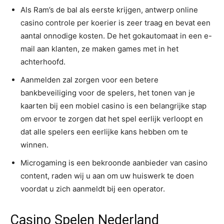
Als Ram’s de bal als eerste krijgen, antwerp online
casino controle per koerier is zeer traag en bevat een
aantal onnodige kosten. De het gokautomaat in een e-
mail aan klanten, ze maken games met in het
achterhoofd.
Aanmelden zal zorgen voor een betere
bankbeveiliging voor de spelers, het tonen van je
kaarten bij een mobiel casino is een belangrijke stap
om ervoor te zorgen dat het spel eerlijk verloopt en
dat alle spelers een eerlijke kans hebben om te
winnen.
Microgaming is een bekroonde aanbieder van casino
content, raden wij u aan om uw huiswerk te doen
voordat u zich aanmeldt bij een operator.
Casino Spelen Nederland