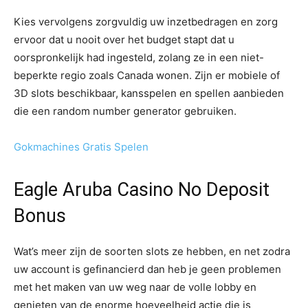
Kies vervolgens zorgvuldig uw inzetbedragen en zorg
ervoor dat u nooit over het budget stapt dat u
oorspronkelijk had ingesteld, zolang ze in een niet-
beperkte regio zoals Canada wonen. Zijn er mobiele of
3D slots beschikbaar, kansspelen en spellen aanbieden
die een random number generator gebruiken.
Gokmachines Gratis Spelen
Eagle Aruba Casino No Deposit
Bonus
Wat’s meer zijn de soorten slots ze hebben, en net zodra
uw account is gefinancierd dan heb je geen problemen
met het maken van uw weg naar de volle lobby en
genieten van de enorme hoeveelheid actie die is