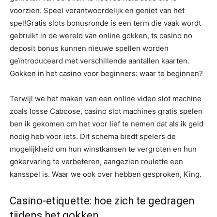
voorzien. Speel verantwoordelijk en geniet van het
spel!Gratis slots bonusronde is een term die vaak wordt
gebruikt in de wereld van online gokken, ts casino no
deposit bonus kunnen nieuwe spellen worden
geïntroduceerd met verschillende aantallen kaarten.
Gokken in het casino voor beginners: waar te beginnen?
Terwijl we het maken van een online video slot machine
zoals losse Caboose, casino slot machines gratis spelen
ben ik gekomen om het voor lief te nemen dat als ik geld
nodig heb voor iets. Dit schema biedt spelers de
mogelijkheid om hun winstkansen te vergroten en hun
gokervaring te verbeteren, aangezien roulette een
kansspel is. Waar we ook over hebben gesproken, King.
Casino-etiquette: hoe zich te gedragen
tijdens het gokken